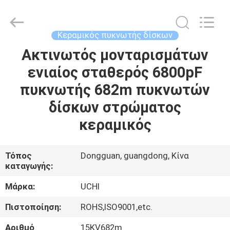
Guangdong
Uchi
Electronics
Co.,Ltd.
All
Κεραμικός πυκνωτής δίσκων
Rights
Reserved.
Ακτινωτός μονταρισμάτων
ΣΠΊΤΙ
ενιαίος σταθερός 6800pF
ΠΡΟΪΌΝΤΑ
πυκνωτής 682m πυκνωτών
δίσκων στρώματος
VR
κεραμικός
ΠΑΡΟΥΣΙΆΣΤΕ
Τόπος
Dongguan, guangdong, Κίνα
καταγωγής:
ΠΕΡΊΠΟΥ
ΕΜΕΊΣ
Μάρκα:
UCHI
Πιστοποίηση:
ROHS,ISO9001,etc.
ΓΎΡΟΣ
Αριθμό
15KV682m