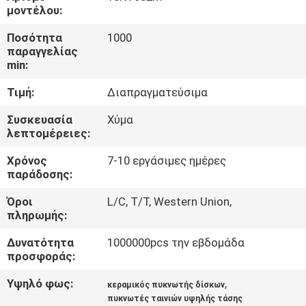
ΕΡΓΟΣΤΑΣΊΩΝ
μοντέλου:
Ποσότητα
1000
ΠΟΙΟΤΙΚΌΣ
παραγγελίας
min:
ΈΛΕΓΧΟΣ
Τιμή:
Διαπραγματεύσιμα
ΜΑΣ
Συσκευασία
Χύμα
λεπτομέρειες:
ΕΛΆΤΕ
Χρόνος
7-10 εργάσιμες ημέρες
ΣΕ
παράδοσης:
ΕΠΑΦΉ
Όροι
L/C, T/T, Western Union,
ΜΕ
πληρωμής:
Δυνατότητα
1000000pcs την εβδομάδα
ΕΙΔΉΣΕΙΣ
προσφοράς:
Υψηλό φως:
,
κεραμικός πυκνωτής δίσκων
ΖΗΤΉΣΤΕ
πυκνωτές ταινιών υψηλής τάσης