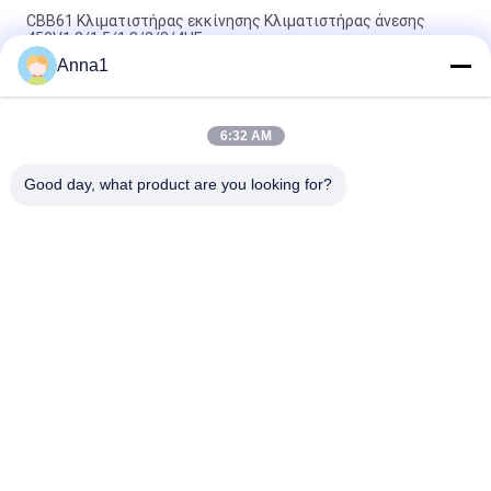
CBB61 Κλιματιστήρας εκκίνησης Κλιματιστήρας άνεσης
450V1.2/1.5/1.8/2/3/4UF
Anna1
151K νέοι αρχικοί κεραμικοί πυκνωτές 15KV 150pF Y5T
υψηλής τάσης 15000V
6:32 AM
Αντίσταση ηλεκτρονικών συστατικών στον κεραμικό
πυκνωτή 2KV 10000PF ΣΥΝΕΧΟΥΣ υψηλής τάσης
Good day, what product are you looking for?
Λαϊκή κατηγορία
Όλα
Varistor 
Varistor SMD
Μεταλλικών 
Οξειδίων
Θερμικά 
Υγρό Δροσίζοντας 
Προστατευμένο 
Πιάτο
Varistor
Θερμική Αντίσταση 
Αισθητήρας 
NTC
Θερμοκρασίας NTC
PTC Θερμική 
Επανατοποθετήσιμη 