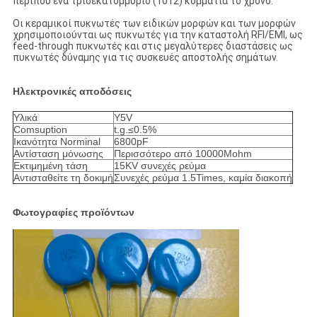
περίπου ένα τρισεκατομμύριο (1012) κομμάτια το χρόνο.
Οι κεραμικοί πυκνωτές των ειδικών μορφών και των μορφών
χρησιμοποιούνται ως πυκνωτές για την καταστολή RFI/EMI, ως
feed-through πυκνωτές και στις μεγαλύτερες διαστάσεις ως
πυκνωτές δύναμης για τις συσκευές αποστολής σημάτων.
Ηλεκτρονικές αποδόσεις
Υλικά
Y5V
Comsuption
t.g.≤0.5%
Ικανότητα Norminal
6800pF
Αντίσταση μόνωσης
Περισσότερο από 10000Mohm
Εκτιμημένη τάση
15KV συνεχές ρεύμα
Αντισταθείτε τη δοκιμή
Συνεχές ρεύμα 1.5Times, καμία διακοπή
Φωτογραφίες προϊόντων