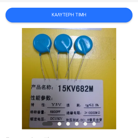
ΈΝΑ
ΚΑΛΎΤΕΡΗ ΤΙΜΉ
ΑΠΌΣΠΑΣΜΑ
SITEMAP
PRIVACY
POLICY