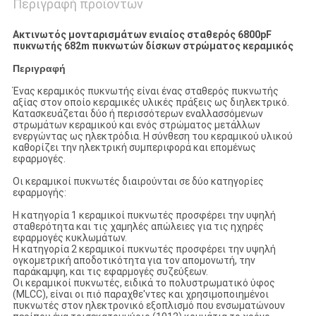
Περιγραφή προϊόντων
Ακτινωτός μονταρισμάτων ενιαίος σταθερός 6800pF
πυκνωτής 682m πυκνωτών δίσκων στρώματος κεραμικός
Περιγραφή
Ένας κεραμικός πυκνωτής είναι ένας σταθερός πυκνωτής
αξίας στον οποίο κεραμικές υλικές πράξεις ως διηλεκτρικό.
Κατασκευάζεται δύο ή περισσότερων εναλλασσόμενων
στρωμάτων κεραμικού και ενός στρώματος μετάλλων
ενεργώντας ως ηλεκτρόδια. Η σύνθεση του κεραμικού υλικού
καθορίζει την ηλεκτρική συμπεριφορά και επομένως
εφαρμογές.
Οι κεραμικοί πυκνωτές διαιρούνται σε δύο κατηγορίες
εφαρμογής:
Η κατηγορία 1 κεραμικοί πυκνωτές προσφέρει την υψηλή
σταθερότητα και τις χαμηλές απώλειες για τις ηχηρές
εφαρμογές κυκλωμάτων.
Η κατηγορία 2 κεραμικοί πυκνωτές προσφέρει την υψηλή
ογκομετρική αποδοτικότητα για τον απομονωτή, την
παράκαμψη, και τις εφαρμογές συζεύξεων.
Οι κεραμικοί πυκνωτές, ειδικά το πολυστρωματικό ύφος
(MLCC), είναι οι πιό παραχθε'ντες και χρησιμοποιημένοι
πυκνωτές στον ηλεκτρονικό εξοπλισμό που ενσωματώνουν