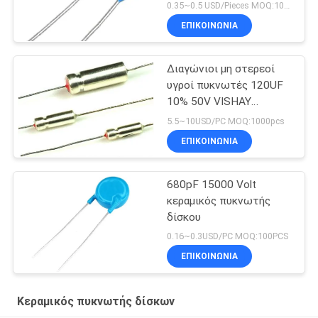
0.35~0.5 USD/Pieces MOQ:100PCS
ΕΠΙΚΟΙΝΩΝΊΑ
Διαγώνιοι μη στερεοί
υγροί πυκνωτές 120UF
10% 50V VISHAY
109D127X9050F2
5.5~10USD/PC MOQ:1000pcs
τανταλίου
ΕΠΙΚΟΙΝΩΝΊΑ
680pF 15000 Volt
κεραμικός πυκνωτής
δίσκου
0.16~0.3USD/PC MOQ:100PCS
ΕΠΙΚΟΙΝΩΝΊΑ
Κεραμικός πυκνωτής δίσκων