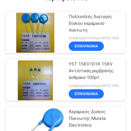
Πολλαπλές διαταγές
δίσκου κεραμικού
πυκνώτη
Διαπραγματεύσιμα MOQ:1000
ΕΠΙΚΟΙΝΩΝΊΑ
Y5T 15KV101K 15KV
Αντίσταση μεμβράνης
άνθρακα 100pf
Κεραμικός πυκνωτής
Διαπραγματεύσιμα MOQ:1000
υψηλής τάσης
ΕΠΙΚΟΙΝΩΝΊΑ
Κεραμικός Δίσκος
Πυκνωτής Murata
Electronics