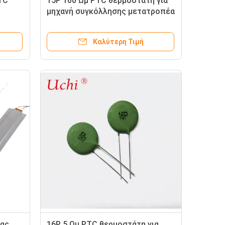
TC
15P 100 Ωμ PTC θερμοστάτη για
μηχανή συγκόλλησης μετατροπέα
Καλύτερη Τιμή
ιας
16P 5 Ωμ PTC θερμοστάτη για