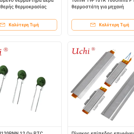
μένο θερμαντήρα αέρα
10mW 19P101R 100Ohms P
θερής θερμοκρασίας
θερμοστάτη για μηχανή
κή θέρμανση αλουμινίου
συγκόλλησης μετατροπέα
θέρμανσης ευρείας τάσης
Καλύτερη Τιμή
Καλύτερη Τιμή
120RNN 12 Ωμ PTC
Πίνακας επίπεδης επιφάνε