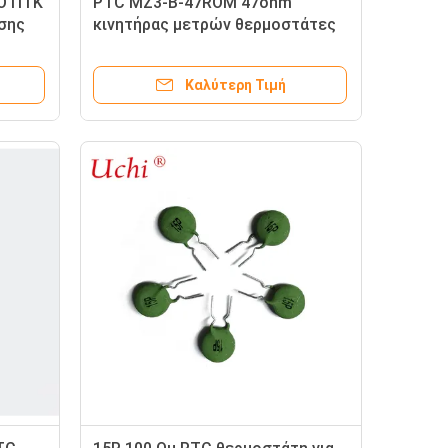
Ο ΠΤΚ
PTC MZ3-B-47ROM 47ohm
ισης
κινητήρας μετρών θερμοστάτες
ptc θερμοστάτης για κυκλώματα
απομαγνητισμού
Καλύτερη Τιμή