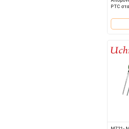
Απομονω
PTC στα
ηλεκτρι
πλάτος 
MZ21- M