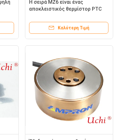
ψηλή
Η σειρά MZ6 είναι ένας
αποκλειστικός θερμίστορ PTC
πτήρες
για προστασία από
υπερθέρμανση.
Καλύτερη Τιμή