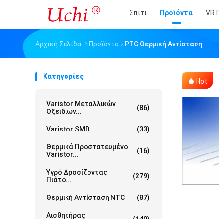
Σπίτι
Προϊόντα
VR 
Αρχική Σελίδα
Προϊόντα
PTC Θερμική Αντίσταση
Κατηγορίες
Hot
Varistor Μεταλλικών
(86)
Οξειδίων...
Varistor SMD
(33)
Θερμικά Προστατευμένο
(16)
Varistor...
Υγρό Δροσίζοντας
(279)
Πιάτο...
Θερμική Αντίσταση NTC
(87)
Αισθητήρας