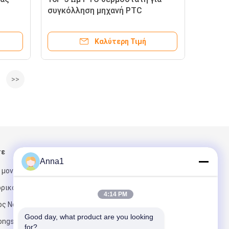
συγκόλληση μηχανή PTC
θερμοστάτη Inverter συγκόλληση
μηχανή Ειδική
Καλύτερη Τιμή
>>
τε
Στείλτε μας μήνυμα
Anna1
 μονάδα 2, που
ορικό κέντρο
4:14 PM
ος No.1, ήχος
Good day, what product are you looking 
ongshan, πόλη
for?