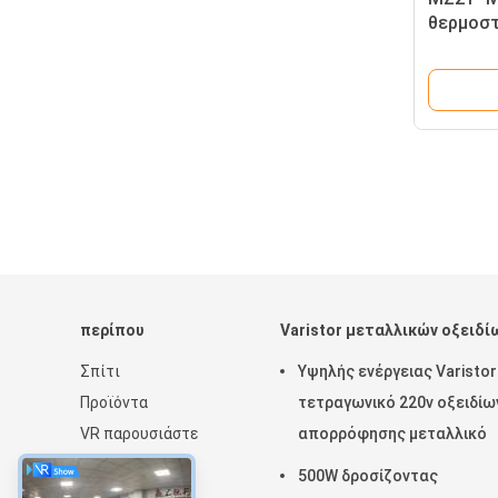
θερμοστ
συγκόλλ
περίπου
Varistor μεταλλικών οξειδί
Σπίτι
Υψηλής ενέργειας Varistor
Προϊόντα
τετραγωνικό 220v οξειδίω
VR παρουσιάστε
απορρόφησης μεταλλικό
Περίπου εμείς
500W δροσίζοντας
Ειδήσεις