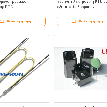
μένο Γραμμικό
Έξυπνη ηλεκτρονική PTC υ
ορ PTC
αξιοπιστία θερμικών
αντιστάσεων για τους λαμ
εξοικονόμησης ενέργειας
Καλύτερη Τιμή
Καλύτερη Τιμή