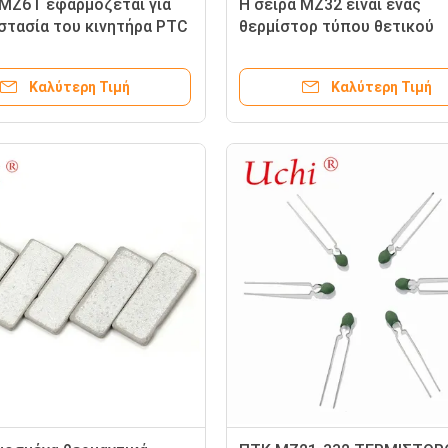
 MZ6T εφαρμόζεται για
Η σειρά MZ32 είναι ένας
στασία του κινητήρα PTC
θερμίστορ τύπου θετικού
tor
συντελεστή θερμοκρασίας 
Καλύτερη Τιμή
Καλύτερη Τιμή