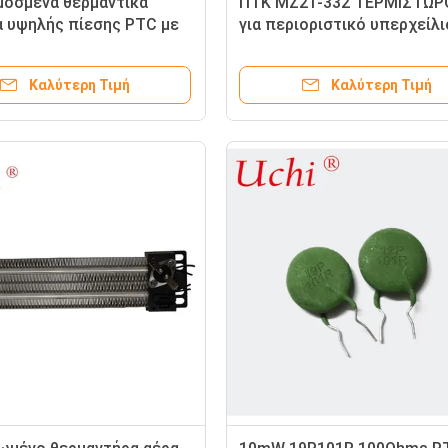
οσμένα θερμαντικά
ΠΤΚ MZ21-332 ΤΕΡΜΙΣΤΩΡ
α υψηλής πίεσης PTC με
για περιοριστικό υπερχείλ
ές προδιαγραφές,
άτες μπουκαλιών
Καλύτερη Τιμή
Καλύτερη Τιμή
ς, εξαρτήματα θέρμανσης