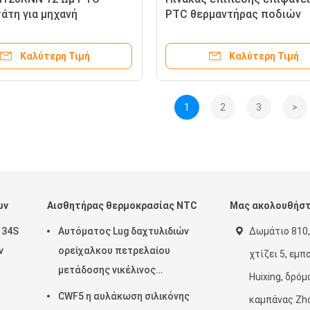
άτη για μηχανή
PTC θερμαντήρας ποδιών
ησης μετατροπέα
μπανιέρα καρέκλα μασάζ
αλουμινίου κέλυφος PTC
Καλύτερη Τιμή
Καλύτερη Τιμή
εξαρτήματα θέρμανσης
1
2
3
>
ων
Αισθητήρας θερμοκρασίας NTC
Μας ακολουθήσ
 34S
Αυτόματος Lug δαχτυλιδιών
Δωμάτιο 810,
ν
ορείχαλκου πετρελαίου
χτίζει 5, εμπ
μετάδοσης νικέλινος
Huixing, δρόμ
αισθητήρας 50KOHM
CWF5 η αυλάκωση σιλικόνης
καμπάνας Zh
θερμοκρασίας νημάτων NTC