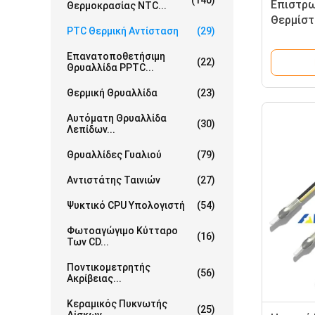
(140)
Επιστρω
Θερμοκρασίας NTC...
Θερμίστ
PTC Θερμική Αντίσταση
(29)
Επανατοποθετήσιμη
(22)
Θρυαλλίδα PPTC...
Θερμική Θρυαλλίδα
(23)
Αυτόματη Θρυαλλίδα
(30)
Λεπίδων...
Θρυαλλίδες Γυαλιού
(79)
Αντιστάτης Ταινιών
(27)
Ψυκτικό CPU Υπολογιστή
(54)
Φωτοαγώγιμο Κύτταρο
(16)
Των CD...
Ποντικομετρητής
(56)
Ακρίβειας...
Κεραμικός Πυκνωτής
(25)