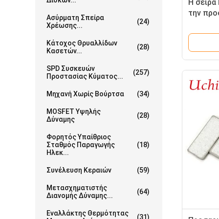
Δίσκων...
Η σειρά
την προ
Ασύρματη Σπείρα
(24)
Thermis
Χρέωσης...
Κάτοχος Θρυαλλίδων
(28)
Κασετών...
SPD Συσκευών
(257)
Προστασίας Κύματος...
Μηχανή Χωρίς Βούρτσα
(34)
MOSFET Υψηλής
(28)
Δύναμης
Φορητός Υπαίθριος
Σταθμός Παραγωγής
(18)
Ηλεκ...
Συνέλευση Κεραιών
(59)
Μετασχηματιστής
(64)
Διανομής Δύναμης...
Εναλλάκτης Θερμότητας
(31)