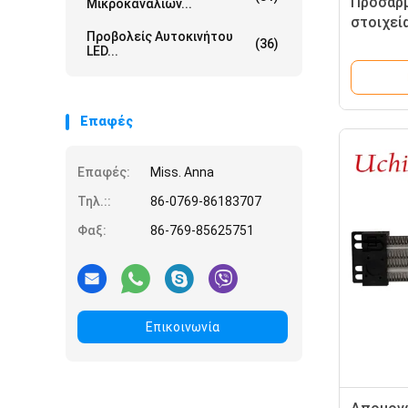
Προσαρμ
Μικροκαναλιών...
στοιχεί
Προβολείς Αυτοκινήτου
πολλαπλ
(36)
LED...
θερμοστ
γάλακτο
Επαφές
Επαφές:
Miss. Anna
Τηλ.::
86-0769-86183707
Φαξ:
86-769-85625751
Επικοινωνία