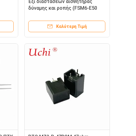
Έξι διαστάσεων αισθητήρας
δύναμης και ροπής (FSM6-E50
(PTC)
σειρά) θερμοστάτη PTC
Καλύτερη Τιμή