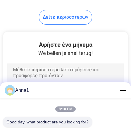
26
Δείτε περισσότερων
Θερμική θρυαλλίδα
Αφήστε ένα μήνυμα
We bellen je snel terug!
35
Αυτόματη
Anna1
θρυαλλίδα λεπίδων
8:10 PM
Good day, what product are you looking for?