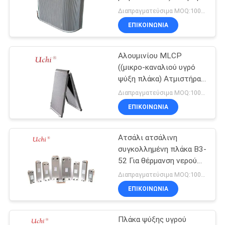
σωλήνα αλουμινίου
Διαπραγματεύσιμα MOQ:1000pcs
Μικροκαναλικός
ΖΗΤΉΣΤΕ
ΕΠΙΚΟΙΝΩΝΊΑ
συμπυκνωτής
87
ΈΝΑ
Θερμική αντίσταση
Αλουμινίου MLCP
ΑΠΌΣΠΑΣΜΑ
((μικρο-καναλιού υγρό
NTC
ψύξη πλάκα) Ατμιστήρας
επιτυγχάνει
SITEMAP
Διαπραγματεύσιμα MOQ:1000pcs
αποτελεσματική
ΕΠΙΚΟΙΝΩΝΊΑ
μεταφορά θερμότητας
PRIVACY
Ατσάλι ατσάλινη
POLICY
145
συγκολλημένη πλάκα B3-
Αισθητήρας
52 Για θέρμανση νερού
με ατμό MLCP ((μικρο-
Διαπραγματεύσιμα MOQ:1000pcs
θερμοκρασίας NTC
καναλιές υγρή ψύξη
ΕΠΙΚΟΙΝΩΝΊΑ
πλάκα) 5HP έως 15HP
Πλάκα ψύξης υγρού