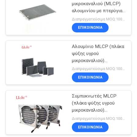
μικροκαναλιού (MLCP)
αλουμινίου με πτερύγια
31
αλουμινίου και
Διαπραγματεύσιμα MOQ:1000pcs
εξατμιστές σωλήνων
PTC θερμική
ΕΠΙΚΟΙΝΩΝΊΑ
για όλους τους τύπους
αντίσταση
ψυγείων
Αλουμίνιο MLCP (πλάκα
ψύξης υγρού
μικροκαναλιού)
Συμπυκνωτής
Διαπραγματεύσιμα MOQ:1000pcs
Εξατμιστής
ΕΠΙΚΟΙΝΩΝΊΑ
27
Μικροκαναλιού
Επανατοποθετήσιμη
Συμπυκνωτές MLCP
(πλάκα ψύξης υγρού
θρυαλλίδα PPTC
μικροκαναλιού)
αλουμινίου για ψυγεία
Διαπραγματεύσιμα MOQ:1000pcs
ΕΠΙΚΟΙΝΩΝΊΑ