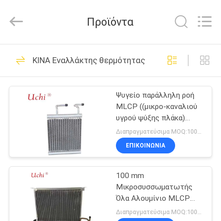
Guangdong
Uchi
Electronics
Προϊόντα
Co.,Ltd.
All
Rights
Reserved.
ΣΠΊΤΙ
91
ΚΙΝΑ Εναλλάκτης θερμότητας μικροκαναλιών
Varistor
ΠΡΟΪΌΝΤΑ
μεταλλικών
Ψυγείο παράλληλη ροή
MLCP ((μικρο-καναλιού
οξειδίων
VR
υγρού ψύξης πλάκα)
ΠΑΡΟΥΣΙΆΣΤΕ
Συμπιεστή
Διαπραγματεύσιμα MOQ:1000pcs
ΕΠΙΚΟΙΝΩΝΊΑ
34
ΠΕΡΊΠΟΥ
100 mm
ΕΜΕΊΣ
Varistor SMD
Μικροσυσσωματωτής
Όλα Αλουμίνιο MLCP
ΓΎΡΟΣ
((μικρο-κανάλι υγρό ψύξη
Διαπραγματεύσιμα MOQ:1000pcs