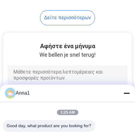
Phenoric
26
Δείτε περισσότερων
Θερμική θρυαλλίδα
Αφήστε ένα μήνυμα
We bellen je snel terug!
35
Αυτόματη
Anna1
θρυαλλίδα λεπίδων
1:25 AM
Good day, what product are you looking for?