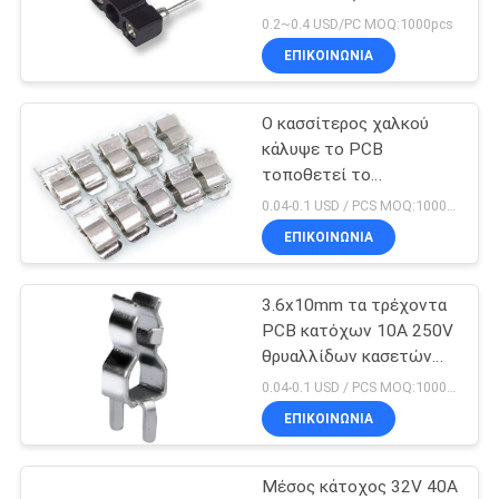
μολυβδούχους φραγμούς
0.2~0.4 USD/PC MOQ:1000pcs
θρυαλλίδων που το
ΖΗΤΉΣΤΕ
ΕΠΙΚΟΙΝΩΝΊΑ
διαγώνιο PC τοποθετεί
87
ΈΝΑ
το Subminiature κάτοχο
Θερμική αντίσταση
θρυαλλίδων για το
Ο κασσίτερος χαλκού
ΑΠΌΣΠΑΣΜΑ
μικροϋπολογιστή TE5
κάλυψε το PCB
NTC
TR5 562 σειρές
τοποθετεί το
συνδετήρα θρυαλλίδων
SITEMAP
0.04-0.1 USD / PCS MOQ:1000pcs
για την κεραμική
ΕΠΙΚΟΙΝΩΝΊΑ
θρυαλλίδα γυαλιού
PRIVACY
6x30mm/6.32x32mm
3.6x10mm τα τρέχοντα
POLICY
145
PCB κατόχων 10A 250V
Αισθητήρας
θρυαλλίδων κασετών
θρυαλλίδων τελικά
0.04-0.1 USD / PCS MOQ:1000pcs
θερμοκρασίας NTC
τοποθετούν τη
ΕΠΙΚΟΙΝΩΝΊΑ
διαστημική αποταμίευση
μικρής ακτινοβολίας
Μέσος κάτοχος 32V 40A