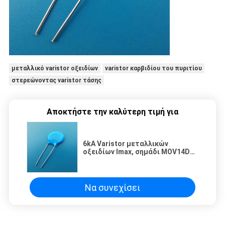
μεταλλικό varistor οξειδίων
varistor καρβιδίου του πυριτίου
στερεώνοντας varistor τάσης
Αποκτήστε την καλύτερη τιμή για
6kA Varistor μεταλλικών
οξειδίων Imax, σημάδι MOV14D
UL CUL CQC TUV για το φωτισμό
οδών
Να συνεχίσει