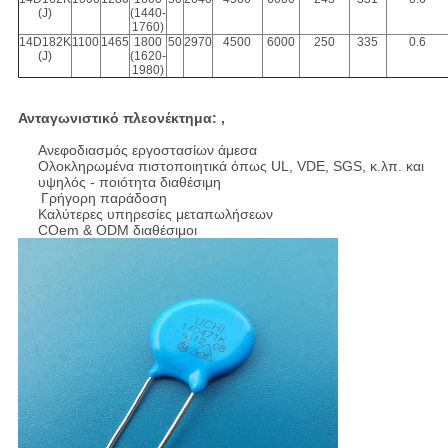
(J)
(1440-
1760)
14D182K
1100
1465
1800
50
2970
4500
6000
250
335
0.6
(J)
(1620-
1980)
Ανταγωνιστικό πλεονέκτημα: ,
Ανεφοδιασμός εργοστασίων άμεσα
Ολοκληρωμένα πιστοποιητικά όπως UL, VDE, SGS, κ.λπ. και
υψηλός - ποιότητα διαθέσιμη
Γρήγορη παράδοση
Καλύτερες υπηρεσίες μεταπωλήσεων
COem & ODM διαθέσιμοι