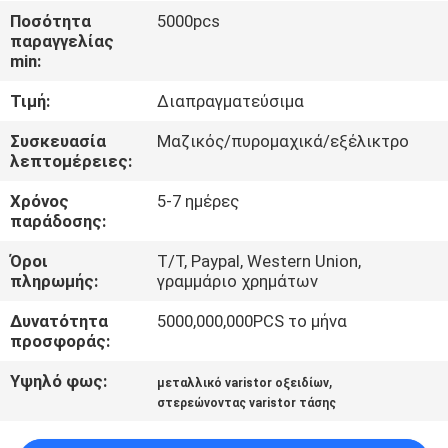
ΕΡΓΟΣΤΑΣΊΩΝ
Ποσότητα
5000pcs
παραγγελίας
min:
ΠΟΙΟΤΙΚΌΣ
Τιμή:
Διαπραγματεύσιμα
ΈΛΕΓΧΟΣ
Συσκευασία
Μαζικός/πυρομαχικά/εξέλικτρο
λεπτομέρειες:
ΜΑΣ
Χρόνος
5-7 ημέρες
ΕΛΆΤΕ
παράδοσης:
ΣΕ
Όροι
T/T, Paypal, Western Union,
ΕΠΑΦΉ
πληρωμής:
γραμμάριο χρημάτων
ΜΕ
Δυνατότητα
5000,000,000PCS το μήνα
προσφοράς:
ΕΙΔΉΣΕΙΣ
Υψηλό φως:
,
μεταλλικό varistor οξειδίων
στερεώνοντας varistor τάσης
ΖΗΤΉΣΤΕ