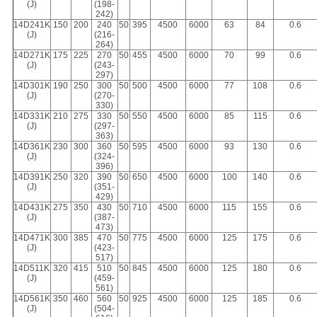
(J)
(198-
242)
14D241K
150
200
240
50
395
4500
6000
63
84
0.6
(J)
(216-
264)
14D271K
175
225
270
50
455
4500
6000
70
99
0.6
(J)
(243-
297)
14D301K
190
250
300
50
500
4500
6000
77
108
0.6
(J)
(270-
330)
14D331K
210
275
330
50
550
4500
6000
85
115
0.6
(J)
(297-
363)
14D361K
230
300
360
50
595
4500
6000
93
130
0.6
(J)
(324-
396)
14D391K
250
320
390
50
650
4500
6000
100
140
0.6
(J)
(351-
429)
14D431K
275
350
430
50
710
4500
6000
115
155
0.6
(J)
(387-
473)
14D471K
300
385
470
50
775
4500
6000
125
175
0.6
(J)
(423-
517)
14D511K
320
415
510
50
845
4500
6000
125
180
0.6
(J)
(459-
561)
14D561K
350
460
560
50
925
4500
6000
125
185
0.6
(J)
(504-