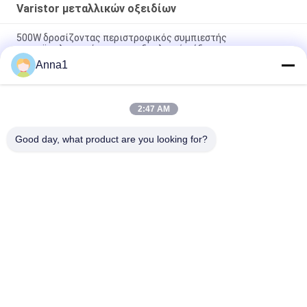
Varistor μεταλλικών οξειδίων
500W δροσίζοντας περιστροφικός συμπιεστής
μικροϋπολογιστών για τον εξοπλισμό ψύξης
Anna1
Περιστροφικός συμπιεστής χαμηλού θορύβου και
μικροϋπολογιστών δόνησης με την ικανότητα ψύξης 500W
2:47 AM
Precision Low-Resistance Component Shunt Measurement
And Range Extension
Good day, what product are you looking for?
Λαϊκή κατηγορία
Όλα
Varistor 
Varistor SMD
Μεταλλικών 
Οξειδίων
Θερμικά 
Υγρό Δροσίζοντας 
Προστατευμένο 
Πιάτο
Varistor
Θερμική Αντίσταση 
Αισθητήρας 
NTC
Θερμοκρασίας NTC