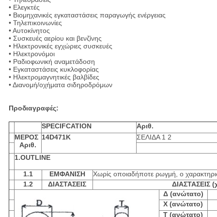
• Ελεγκτές
• Βιομηχανικές εγκαταστάσεις παραγωγής ενέργειας
• Τηλεπικοινωνίες
• Αυτοκίνητος
• Συσκευές αερίου και βενζίνης
• Ηλεκτρονικές εγχώριες συσκευές
• Ηλεκτρονόμοι
• Ραδιοφωνική αναμετάδοση
• Εγκαταστάσεις κυκλοφορίας
• Ηλεκτρομαγνητικές βαλβίδες
• Διανομή/οχήματα σιδηροδρόμων
Προδιαγραφές:
SPECIFCATION
Αριθ.
ΜΕΡΟΣ
14D471K
ΣΕΛΙΔΑ 1 2
Αριθ.
1.OUTLINE
1.1
ΕΜΦΑΝΙΣΗ
Χωρίς οποιαδήποτε ρωγμή, ο χαρακτηρισ
1.2
ΔΙΑΣΤΑΣΕΙΣ
ΔΙΑΣΤΑΣΕΙΣ (χ
Δ (ανώτατο)
Χ (ανώτατο)
Τ (ανώτατο)