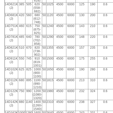
616)
14D621K
385
505
620
50
1025
4500
6000
125
190
0.6
(J)
(558-
682)
14D681K
420
560
680
50
1120
4500
6000
130
200
0.6
(J)
(612-
748)
14D751K
460
615
750
50
1240
4500
6000
143
210
0.6
(J)
(675-
825)
14D781K
485
640
780
50
1290
4500
6000
148
220
0.6
(J)
(702-
858)
14D821K
510
670
820
50
1355
4500
6000
157
235
0.6
(J)
(738-
902)
14D911K
550
745
910
50
1500
4500
6000
175
255
0.6
(J)
(819-
1001)
14D102K
625
825
1000
50
1650
4500
6000
190
280
0.6
(J)
(900-
1100)
14D112K
680
895
1100
50
1815
4500
6000
213
310
0.6
(J)
(990-
1210)
14D122K
750
990
1200
50
1980
4500
6000
232
324
0.6
(J)
(1080-
1320)
14D142K
880
1140
1400
50
2310
4500
6000
238
327
0.6
(J)
(1260-
1540)
14D162K
1000
1280
1600
50
2640
4500
6000
243
331
0.6