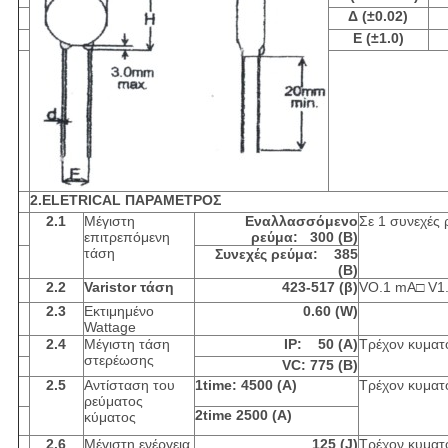
Δ (±0.02)
Ε (±1.0)
2.ELETRICAL ΠΑΡΑΜΕΤΡΟΣ
2.1
Μέγιστη
Εναλλασσόμενο
Σε 1 συνεχές
επιτρεπόμενη
ρεύμα: 300 (Β)
τάση
Συνεχές ρεύμα: 385
(Β)
2.2
Varistor τάση
423-517 (β)
VO.1 mA□ V1
2.3
Εκτιμημένο
0.60 (W)
Wattage
2.4
Μέγιστη τάση
IP: 50 (Α)
Τρέχον κυματο
στερέωσης
VC: 775 (Β)
2.5
Αντίσταση του
1time: 4500 (Α)
Τρέχον κυματο
ρεύματος
2time 2500 (Α)
κύματος
2.6
Μέγιστη ενέργεια
125 (J)
Τρέχον κυματο