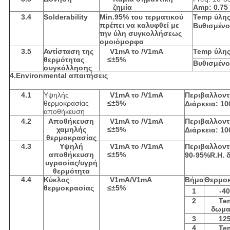
ζημία
Amp: 0.75 
3.4
Solderability
Min.95% του τερματικού
Temp ύλη
πρέπει να καλυφθεί με
Βυθισμένο
την ύλη συγκολλήσεως
ομοιόμορφα
3.5
Αντίσταση της
V1mA το /V1mA
Temp ύλη
θερμότητας
≤±5%
Βυθισμένο
συγκόλλησης
4.Environmental απαιτήσεις
4.1
Υψηλής
V1mA το /V1mA
Περιβαλλοντ
θερμοκρασίας
≤±5%
Διάρκεια: 10
αποθήκευση
4.2
Αποθήκευση
V1mA το /V1mA
Περιβαλλοντ
χαμηλής
≤±5%
Διάρκεια: 10
θερμοκρασίας
4.3
Υψηλή
V1mA το /V1mA
Περιβαλλοντ
αποθήκευση
≤±5%
90-95%R.H. δ
υγρασίας/υγρή
θερμότητα
4.4
Κύκλος
V1mA/V1mA
Βήμα
Θερμο
θερμοκρασίας
≤±5%
1
-4
2
Te
δωμα
3
12
4
Te