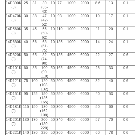
14D390K
25
31
39
10
77
1000
2000
8.6
13
0.1
(J)
(35-
43)
14D470K
30
38
47
10
93
1000
2000
10
17
0.1
(J)
(42-
52)
14D560K
35
45
56
10
110
1000
2000
11
20
0.1
(J)
(50-
62)
14D680K
40
56
68
10
135
1000
2000
14
24
0.1
(J)
(61-
75)
14D820K
50
65
82
50
135
4500
6000
22
27
0.6
(J)
(74-
90)
14D101K
60
85
100
50
165
4500
6000
28
33
0.6
(J)
(90-
110)
14D121K
75
100
120
50
200
4500
6000
32
40
0.6
(J)
(108-
132)
14D151K
95
125
150
50
250
4500
6000
40
53
0.6
(J)
(135-
165)
14D181K
115
150
180
50
300
4500
6000
50
60
0.6
(J)
(162-
198)
14D201K
130
170
200
50
340
4500
6000
57
70
0.6
(J)
(180-
220)
14D221K
140
180
220
50
360
4500
6000
60
78
0.6