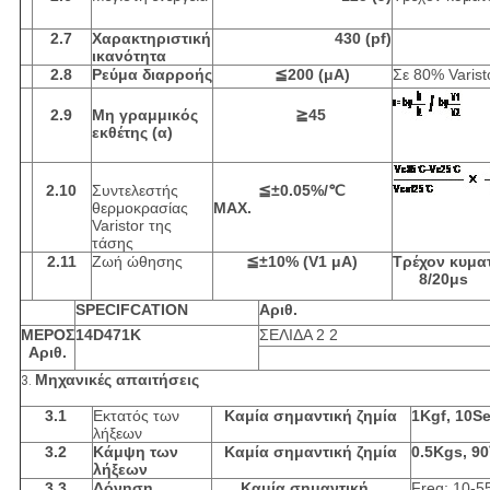
2.7
Χαρακτηριστική
430 (pf)
ικανότητα
2.8
Ρεύμα διαρροής
≦200 (μA)
Σε 80% Varist
2.9
Μη γραμμικός
≧45
εκθέτης (α)
2.10
Συντελεστής
≦±0.05%/℃
θερμοκρασίας
MAX.
Varistor της
τάσης
2.11
Ζωή ώθησης
≦±10% (V1 μΑ)
Τρέχον κυματ
8/20μs
SPECIFCATION
Αριθ.
ΜΕΡΟΣ
14D471K
ΣΕΛΙΔΑ 2 2
Αριθ.
Μηχανικές απαιτήσεις
3.
3.1
Εκτατός των
Καμία σημαντική ζημία
1Kgf, 10S
λήξεων
3.2
Κάμψη των
Καμία σημαντική ζημία
0.5Kgs, 90
λήξεων
3.3
Δόνηση
Καμία σημαντική
Freq: 10-5