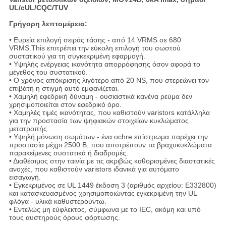
UL/cUL/CQC/TUV
Γρήγορη λεπτομέρεια:
• Ευρεία επιλογή σειράς τάσης - από 14 VRMS σε 680
VRMS.This επιτρέπει την εύκολη επιλογή του σωστού
συστατικού για τη συγκεκριμένη εφαρμογή.
• Υψηλής ενέργειας ικανότητα απορρόφησης όσον αφορά το
μέγεθος του συστατικού.
• Ο χρόνος απόκρισης λιγότερο από 20 NS, που στερεώνει τον
επιβάτη η στιγμή αυτό εμφανίζεται.
• Χαμηλή εφεδρική δύναμη - ουσιαστικά κανένα ρεύμα δεν
χρησιμοποιείται στον εφεδρικό όρο.
• Χαμηλές τιμές ικανότητας, που καθιστούν varistors κατάλληλα
για την προστασία των ψηφιακών στοιχείων κυκλώματος
μετατροπής.
• Υψηλή μόνωση σωμάτων - ένα ochre επίστρωμα παρέχει την
προστασία μέχρι 2500 Β, που αποτρέπουν τα βραχυκυκλώματα
παρακείμενες συστατικά ή διαδρομές.
• Διαθέσιμος στην ταινία με τις ακριβώς καθορισμένες διαστατικές
ανοχές, που καθιστούν varistors ιδανικά για αυτόματο
εισαγωγή.
• Εγκεκριμένος σε UL 1449 έκδοση 3 (αριθμός αρχείου: E332800)
και κατασκευασμένος χρησιμοποιώντας εγκεκριμένη την UL
φλόγα - υλικά καθυστερούντω.
• Εντελώς μη εύφλεκτος, σύμφωνα με το IEC, ακόμη και υπό
τους αυστηρούς όρους φόρτωσης.