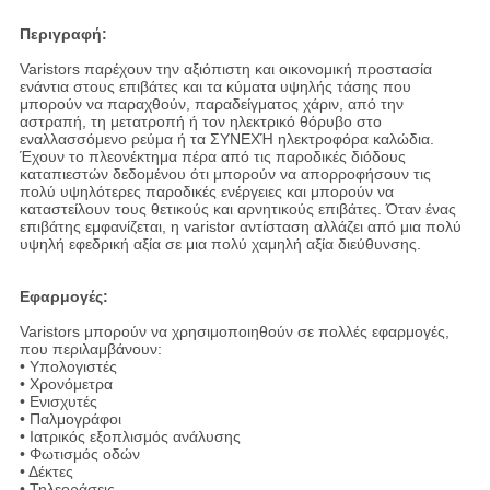
Περιγραφή:
Varistors παρέχουν την αξιόπιστη και οικονομική προστασία
ενάντια στους επιβάτες και τα κύματα υψηλής τάσης που
μπορούν να παραχθούν, παραδείγματος χάριν, από την
αστραπή, τη μετατροπή ή τον ηλεκτρικό θόρυβο στο
εναλλασσόμενο ρεύμα ή τα ΣΥΝΕΧΉ ηλεκτροφόρα καλώδια.
Έχουν το πλεονέκτημα πέρα από τις παροδικές διόδους
καταπιεστών δεδομένου ότι μπορούν να απορροφήσουν τις
πολύ υψηλότερες παροδικές ενέργειες και μπορούν να
καταστείλουν τους θετικούς και αρνητικούς επιβάτες. Όταν ένας
επιβάτης εμφανίζεται, η varistor αντίσταση αλλάζει από μια πολύ
υψηλή εφεδρική αξία σε μια πολύ χαμηλή αξία διεύθυνσης.
Εφαρμογές:
Varistors μπορούν να χρησιμοποιηθούν σε πολλές εφαρμογές,
που περιλαμβάνουν:
• Υπολογιστές
• Χρονόμετρα
• Ενισχυτές
• Παλμογράφοι
• Ιατρικός εξοπλισμός ανάλυσης
• Φωτισμός οδών
• Δέκτες
• Τηλεοράσεις