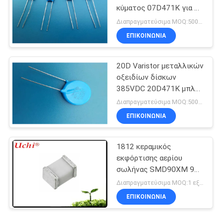
κύματος 07D471K για το
γραμμή-έδαφος
Διαπραγματεύσιμα MOQ:5000pcs
ΕΠΙΚΟΙΝΩΝΊΑ
20D Varistor μεταλλικών
οξειδίων δίσκων
385VDC 20D471K μπλε
για τον ανεφοδιασμό
Διαπραγματεύσιμα MOQ:5000pcs
Powr
ΕΠΙΚΟΙΝΩΝΊΑ
1812 κεραμικός
εκφόρτισης αερίου
σωλήνας SMD90XM 90V
3KA 4532 0.5pF
Διαπραγματεύσιμα MOQ:1 εξέλικτρο
UN1812-90CSMD SMD
ΕΠΙΚΟΙΝΩΝΊΑ