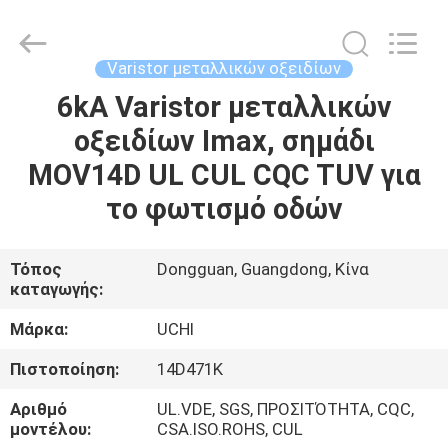
Guangdong
Uchi
Electronics
Co.,Ltd.
All
Varistor μεταλλικών οξειδίων
Rights
Reserved.
6kA Varistor μεταλλικών
ΣΠΊΤΙ
οξειδίων Imax, σημάδι
ΠΡΟΪΌΝΤΑ
MOV14D UL CUL CQC TUV για
το φωτισμό οδών
VR
ΠΑΡΟΥΣΙΆΣΤΕ
Τόπος
Dongguan, Guangdong, Κίνα
καταγωγής:
ΠΕΡΊΠΟΥ
Μάρκα:
UCHI
ΕΜΕΊΣ
Πιστοποίηση:
14D471K
Αριθμό
UL.VDE, SGS, ΠΡΟΣΙΤΌΤΗΤΑ, CQC,
ΓΎΡΟΣ
μοντέλου:
CSA.ISO.ROHS, CUL