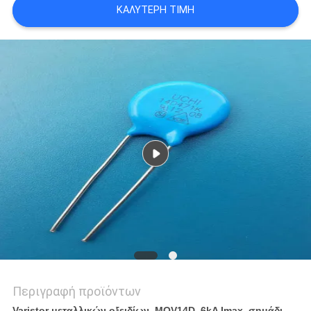
ΚΑΛΎΤΕΡΗ ΤΙΜΉ
ΈΝΑ
ΑΠΌΣΠΑΣΜΑ
SITEMAP
PRIVACY
POLICY
Περιγραφή προϊόντων
Varistor μεταλλικών οξειδίων, MOV14D, 6kA Imax, σημάδι