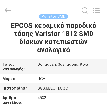
Guangdong
Uchi
Electronics
Co.,Ltd.
All
Varistor SMD
Rights
Reserved.
EPCOS κεραμικό παροδικό
ΣΠΊΤΙ
τάσης Varistor 1812 SMD
ΠΡΟΪΌΝΤΑ
δίσκων καταπιεστών
αναλογικό
VR
ΠΑΡΟΥΣΙΆΣΤΕ
Τόπος
Dongguan, Guangdong, Κίνα
καταγωγής:
ΠΕΡΊΠΟΥ
Μάρκα:
UCHI
ΕΜΕΊΣ
Πιστοποίηση:
SGS.MA.CTI.CQC
Αριθμό
4532
ΓΎΡΟΣ
μοντέλου: