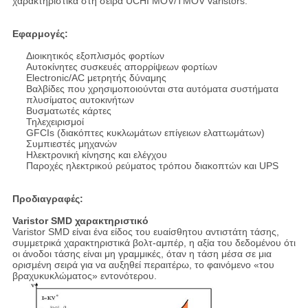
χαρακτηριστικά στη σειρά UCHI MOV/TMOV varistors.
Εφαρμογές:
Διοικητικός εξοπλισμός φορτίων
Αυτοκίνητες συσκευές απορρίψεων φορτίων
Electronic/AC μετρητής δύναμης
Βαλβίδες που χρησιμοποιούνται στα αυτόματα συστήματα
πλυσίματος αυτοκινήτων
Βυσματωτές κάρτες
Τηλεχειρισμοί
GFCIs (διακόπτες κυκλωμάτων επίγειων ελαττωμάτων)
Συμπιεστές μηχανών
Ηλεκτρονική κίνησης και ελέγχου
Παροχές ηλεκτρικού ρεύματος τρόπου διακοπτών και UPS
Προδιαγραφές:
Varistor SMD χαρακτηριστικό
Varistor SMD είναι ένα είδος του ευαίσθητου αντιστάτη τάσης,
συμμετρικά χαρακτηριστικά βολτ-αμπέρ, η αξία του δεδομένου ότι
οι άνοδοι τάσης είναι μη γραμμικές, όταν η τάση μέσα σε μια
ορισμένη σειρά για να αυξηθεί περαιτέρω, το φαινόμενο «του
βραχυκυκλώματος» εντονότερου.