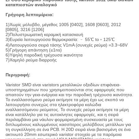
καταπιεστών αναλογικό
Γρήγορη λεπτομέρεια:
1)Χωρίς μόλυβδο, μέγεθος 1005 [0402], 1608 [0603], 2012
[0805], 3216 [1206]
2)Πολυστρωματική κεραμική κατασκευή
3)Ευρεία λειτουργούσα θερμοκρασία: ﹣ 55℃ to﹢125℃
4)Λειτουργούσα σειρά τάσης V1mA (συνεχές ρεύμα) =3.3~68V
5)Γρήγορη απάντηση (≤1ns)
6)Υψηλή παροδική τρέχουσα ικανότητα
7)Χαμηλό ρεύμα διαρροής
Περιγραφή:
Varistor SMD είναι varistors μεταλλικών οξειδίων επιφάνεια-
υποστηριγμάτων που χρησιμοποιούνται στις εφαρμογές που
απαιτούν την γεια-ενέργεια και την παροδική τρέχουσα ικανότητα.
Το εναλλασσόμενο ρεύμα εκτίμησε τα μέρη έχει ως σκοπό να
λειτουργήσει συνεχώς στα ηλεκτροφόρα καλώδια
εναλλασσόμενου ρεύματος. Το συνεχές ρεύμα εκτίμησε τα μέρη
είναι κατάλληλο για τις αυτοκίνητες εφαρμογές, και η σειρά
περιλαμβάνει μια νάυλον φορμαρισμένη συσκευασία με τους
διπλωμένους καλυμμένους κασσίτερος μολύβδους μετάλλων για
τη συγκόλληση σε ένα PCB. Η 20D σειρά είναι βασισμένη σε ένα
ακτινωτό 20mm εσωτερικό varistor στοιχείο με τα παρόμοια