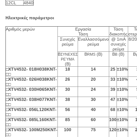
12CL
4840
Ηλεκτρικές παράμετροι
Αριθμός μερών
Εργασία
Τάση
Τ
Τάση
διακοπής
στε
Συνεχές
Εναλλασσόμενο
@ 1mA
8/20
ρεύμα
ρεύμα
συνεχές
ρεύμα
Β
Β
(Β)
Β
(Β)
Β
ΣΥΝΕΧΈΣ
RMS
Β
ΡΕΎΜΑ
(Β)
□XTV4532- 018H038KNT-
18
14
25
±10%
□□
□XTV4532- 026H038KNT-
26
20
33
±10%
□□
□XTV4532- 030H065KNT-
30
24
39
±10%
□□
□XTV4532- 038H077KNT-
38
30
47
±10%
□□
□XTV4532- 056L120KNT-
56
40
68
±10%
□□
□XTV4532- 085L160KNT-
85
60
100
±10%
□□
□XTV4532- 100M250KNT-
100
75
120
±10%
□□