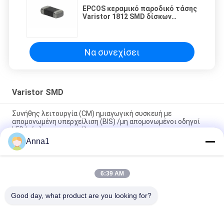
EPCOS κεραμικό παροδικό τάσης
Varistor 1812 SMD δίσκων
καταπιεστών αναλογικό
Να συνεχίσει
Varistor SMD
Συνήθης λειτουργία (CM) ημιαγωγική συσκευή με
απομονωμένη υπερχείλιση (BIS) /μη απομονωμένοι οδηγοί
LED/κύκλωμα υπερχείλισης
Anna1
Varistor 0.1W 0.25W 0.4W SMD, Varistor μεταλλικών οξειδίων
SMT
6:39 AM
Varistors μεταλλικών οξειδίων cOem, χρήση 0402
προσαρμοστών Varistor SMD όγκος
Good day, what product are you looking for?
Λαϊκή κατηγορία
Όλα