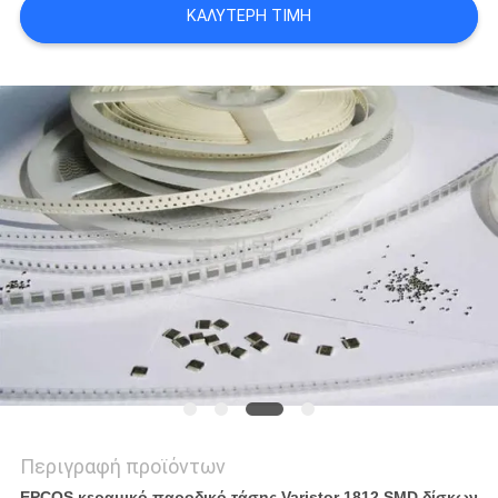
ΚΑΛΎΤΕΡΗ ΤΙΜΉ
ΈΝΑ
ΑΠΌΣΠΑΣΜΑ
SITEMAP
PRIVACY
POLICY
Περιγραφή προϊόντων
EPCOS κεραμικό παροδικό τάσης Varistor 1812 SMD δίσκων