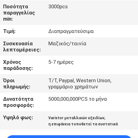
ΕΡΓΟΣΤΑΣΊΩΝ
Ποσότητα
3000pcs
παραγγελίας
min:
ΠΟΙΟΤΙΚΌΣ
Τιμή:
Διαπραγματεύσιμα
ΈΛΕΓΧΟΣ
Συσκευασία
Μαζικός/ταινία
λεπτομέρειες:
ΜΑΣ
Χρόνος
5-7 ημέρες
ΕΛΆΤΕ
παράδοσης:
ΣΕ
Όροι
T/T, Paypal, Western Union,
ΕΠΑΦΉ
πληρωμής:
γραμμάριο χρημάτων
ΜΕ
Δυνατότητα
5000,000,000PCS το μήνα
προσφοράς:
ΕΙΔΉΣΕΙΣ
Υψηλό φως:
,
Varistor μεταλλικών οξειδίων
η επιφάνεια τοποθετεί τα συστατικά
ΖΗΤΉΣΤΕ