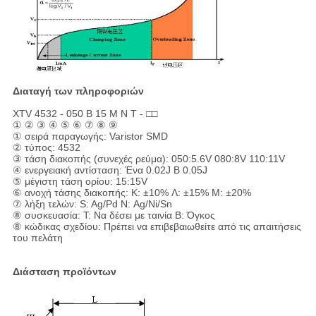
Διαταγή των πληροφοριών
XTV 4532 - 050 Β 15 Μ Ν Τ - □□
① ② ③ ④ ⑤ ⑥ ⑦ ⑧ ⑨
① σειρά παραγωγής: Varistor SMD
② τύπος: 4532
③ τάση διακοπής (συνεχές ρεύμα): 050:5.6V 080:8V 110:11V
④ ενεργειακή αντίσταση: Ένα 0.02J Β 0.05J
⑤ μέγιστη τάση ορίου: 15:15V
⑥ ανοχή τάσης διακοπής: Κ: ±10% Λ: ±15% Μ: ±20%
⑦ λήξη τελών: S: Ag/Pd Ν: Ag/Ni/Sn
⑧ συσκευασία: Τ: Να δέσει με ταινία Β: Όγκος
⑧ κώδικας σχεδίου: Πρέπει να επιβεβαιωθείτε από τις απαιτήσεις
του πελάτη
Διάσταση προϊόντων