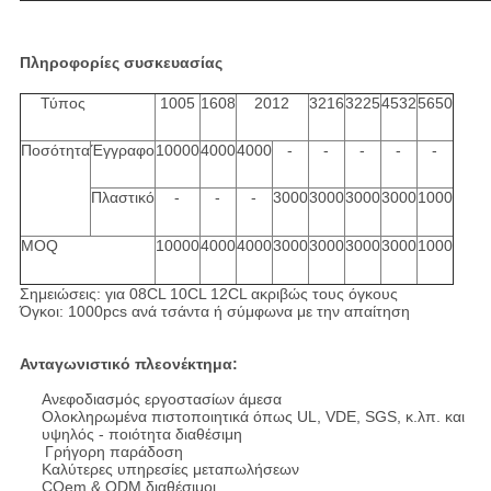
Πληροφορίες συσκευασίας
Τύπος
1005
1608
2012
3216
3225
4532
5650
Ποσότητα
Έγγραφο
10000
4000
4000
-
-
-
-
-
Πλαστικό
-
-
-
3000
3000
3000
3000
1000
MOQ
10000
4000
4000
3000
3000
3000
3000
1000
Σημειώσεις: για 08CL 10CL 12CL ακριβώς τους όγκους
Όγκοι: 1000pcs ανά τσάντα ή σύμφωνα με την απαίτηση
Ανταγωνιστικό πλεονέκτημα:
Ανεφοδιασμός εργοστασίων άμεσα
Ολοκληρωμένα πιστοποιητικά όπως UL, VDE, SGS, κ.λπ. και
υψηλός - ποιότητα διαθέσιμη
Γρήγορη παράδοση
Καλύτερες υπηρεσίες μεταπωλήσεων
COem & ODM διαθέσιμοι