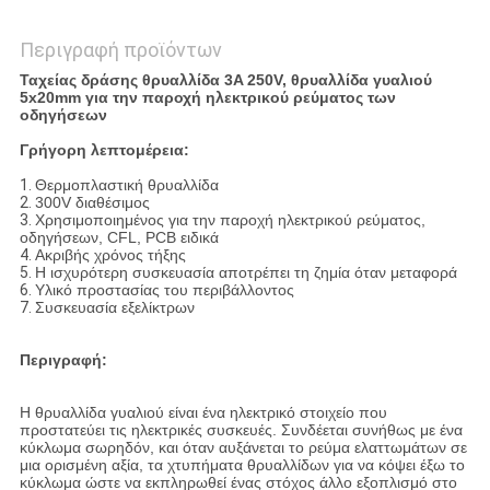
Περιγραφή προϊόντων
Ταχείας δράσης θρυαλλίδα 3A 250V, θρυαλλίδα γυαλιού
5x20mm για την παροχή ηλεκτρικού ρεύματος των
οδηγήσεων
Γρήγορη λεπτομέρεια:
1.
Θερμοπλαστική θρυαλλίδα
2.
300V διαθέσιμος
3.
Χρησιμοποιημένος για την παροχή ηλεκτρικού ρεύματος,
οδηγήσεων, CFL, PCB ειδικά
4.
Ακριβής χρόνος τήξης
5.
Η ισχυρότερη συσκευασία αποτρέπει τη ζημία όταν μεταφορά
6.
Υλικό προστασίας του περιβάλλοντος
7.
Συσκευασία εξελίκτρων
Περιγραφή:
Η θρυαλλίδα γυαλιού είναι ένα ηλεκτρικό στοιχείο που
προστατεύει τις ηλεκτρικές συσκευές. Συνδέεται συνήθως με ένα
κύκλωμα σωρηδόν, και όταν αυξάνεται το ρεύμα ελαττωμάτων σε
μια ορισμένη αξία, τα χτυπήματα θρυαλλίδων για να κόψει έξω το
κύκλωμα ώστε να εκπληρωθεί ένας στόχος άλλο εξοπλισμό στο