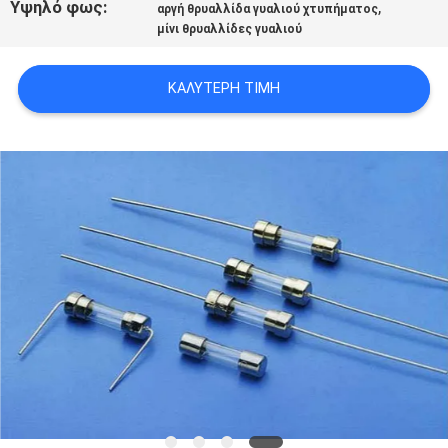
Υψηλό φως:
,
αργή θρυαλλίδα γυαλιού χτυπήματος
ΈΝΑ
μίνι θρυαλλίδες γυαλιού
ΑΠΌΣΠΑΣΜΑ
ΚΑΛΎΤΕΡΗ ΤΙΜΉ
SITEMAP
PRIVACY
POLICY