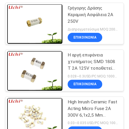
Γρήγορης Δράσης
Κεραμική Ασφάλεια 2A
250V
Διαπραγματεύσιμα MOQ:2000 τεμάχια
ΕΠΙΚΟΙΝΩΝΊΑ
Η αργή επιφάνεια
χτυπήματος SMD 1808
Τ 2A 125V τοποθετεί
την ΠΡΟΣΙΤΌΤΗΤΑ CQC
0.028~0.3USD/PC MOQ:1000pcs
θρυαλλίδων UL cUL
ΕΠΙΚΟΙΝΩΝΊΑ
ROHS
High Inrush Ceramic Fast
Acting Micro Fuse 2A
300V 6,1x2,5 Mm
SSF1200
0.03~0.035 USD/PC MOQ:1000pcs