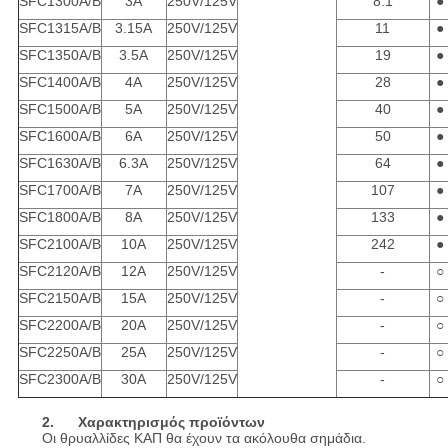
SFC1300A/B
3A
250V/125V
8.1
●
SFC1315A/B
3.15A
250V/125V
11
●
SFC1350A/B
3.5A
250V/125V
19
●
SFC1400A/B
4A
250V/125V
28
●
SFC1500A/B
5A
250V/125V
40
●
SFC1600A/B
6A
250V/125V
50
●
SFC1630A/B
6.3A
250V/125V
64
●
SFC1700A/B
7A
250V/125V
107
●
SFC1800A/B
8A
250V/125V
133
●
SFC2100A/B
10A
250V/125V
242
●
SFC2120A/B
12A
250V/125V
-
○
SFC2150A/B
15A
250V/125V
-
○
SFC2200A/B
20A
250V/125V
-
○
SFC2250A/B
25A
250V/125V
-
○
SFC2300A/B
30A
250V/125V
-
○
2. Χαρακτηρισμός προϊόντων
Οι θρυαλλίδες ΚΑΠ θα έχουν τα ακόλουθα σημάδια.