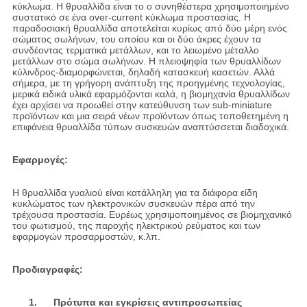
κύκλωμα. Η θρυαλλίδα είναι το ο συνηθέστερα χρησιμοποιημένο
συστατικό σε ένα over-current κύκλωμα προστασίας. Η
παραδοσιακή θρυαλλίδα αποτελείται κυρίως από δύο μέρη ενός
σώματος σωλήνων, του οποίου και οι δύο άκρες έχουν τα
συνδέοντας τερματικά μετάλλων, και το λειωμένο μέταλλο
μετάλλων στο σώμα σωλήνων. Η πλειοψηφία των θρυαλλίδων
κύλινδρος-διαμορφώνεται, δηλαδή κατασκευή κασετών. Αλλά
σήμερα, με τη γρήγορη ανάπτυξη της προηγμένης τεχνολογίας,
μερικά ειδικά υλικά εφαρμόζονται καλά, η βιομηχανία θρυαλλίδων
έχει αρχίσει να προωθεί στην κατεύθυνση των sub-miniature
προϊόντων και μια σειρά νέων προϊόντων όπως τοποθετημένη η
επιφάνεια θρυαλλίδα τύπων συσκευών αναπτύσσεται διαδοχικά.
Εφαρμογές:
Η θρυαλλίδα γυαλιού είναι κατάλληλη για τα διάφορα είδη
κυκλώματος των ηλεκτρονικών συσκευών πέρα από την
τρέχουσα προστασία. Ευρέως χρησιμοποιημένος σε βιομηχανικό
του φωτισμού, της παροχής ηλεκτρικού ρεύματος και των
εφαρμογών προσαρμοστών, κ.λπ.
Προδιαγραφές:
1. Πρότυπα και εγκρίσεις αντιπροσωπείας