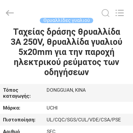
Guangdong
Uchi
Electronics
Co.,Ltd.
All
Θρυαλλίδες γυαλιού
Rights
Reserved.
Ταχείας δράσης θρυαλλίδα
ΣΠΊΤΙ
3A 250V, θρυαλλίδα γυαλιού
ΠΡΟΪΌΝΤΑ
5x20mm για την παροχή
ηλεκτρικού ρεύματος των
VR
οδηγήσεων
ΠΑΡΟΥΣΙΆΣΤΕ
Τόπος
DONGGUAN, ΚΙΝΑ
καταγωγής:
ΠΕΡΊΠΟΥ
ΕΜΕΊΣ
Μάρκα:
UCHI
Πιστοποίηση:
UL/CQC/SGS/CUL/VDE/CSA/PSE
ΓΎΡΟΣ
Αριθμό
SFC