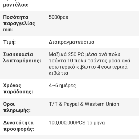
ΕΡΓΟΣΤΑΣΊΩΝ
μοντέλου:
Ποσότητα
5000pcs
ΠΟΙΟΤΙΚΌΣ
παραγγελίας
min:
ΈΛΕΓΧΟΣ
Τιμή:
Διαπραγματεύσιμα
ΜΑΣ
Συσκευασία
Μαζικά 250 PC μέσα ανά πολυ
λεπτομέρειες:
τσάντα 10 πολυ τσάντες μέσα ανά
ΕΛΆΤΕ
εσωτερικό κιβώτιο 4 εσωτερικά
κιβώτια
ΣΕ
ΕΠΑΦΉ
Χρόνος
4~6 ημέρες
παράδοσης:
ΜΕ
Όροι
T/T & Paypal & Western Union
πληρωμής:
ΕΙΔΉΣΕΙΣ
Δυνατότητα
100,000,000PCS το μήνα
προσφοράς:
ΖΗΤΉΣΤΕ