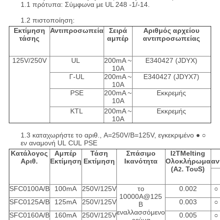
1.1 πρότυπα: Σύμφωνα με UL 248 -1/-14.
1.2 πιστοποίηση:
Εκτίμηση
Αντιπροσωπεία
Σειρά
Αριθμός αρχείου
τάσης
αμπέρ
αντιπροσωπείας
125V/250V
UL
200mA ~
E340427 (JDYX)
10A
Γ-UL
200mA ~
E340427 (JDYX7)
10A
PSE
200mA ~
Εκκρεμής
10A
KTL
200mA ~
Εκκρεμής
10A
1.3 καταχωρήστε το αριθ., A=250V/B=125V, εγκεκριμένο ● ○
εν αναμονή UL CUL PSE
Κατάλογος
Αμπέρ
Τάση
Σπάσιμο
Ι
TMelting
2
Αριθ.
Εκτίμηση
Εκτίμηση
Ικανότητα
Ολοκλήρωμα
αν
(Α
. ΤουS)
2
SFC0100A/B
100mA
250V/125V
το
0.002
○
10000A@125
SFC0125A/B
125mA
250V/125V
0.003
○
Β
εναλλασσόμενο
SFC0160A/B
160mA
250V/125V
0.005
○