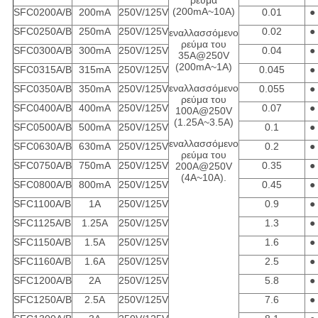
ρεύμα
(200mA~10A)
SFC0200A/B
200mA
250V/125V
0.01
●
SFC0250A/B
250mA
250V/125V
0.02
●
εναλλασσόμενο
ρεύμα του
SFC0300A/B
300mA
250V/125V
0.04
●
35A@250V
(200mA~1A)
SFC0315A/B
315mA
250V/125V
0.045
●
εναλλασσόμενο
SFC0350A/B
350mA
250V/125V
0.055
●
ρεύμα του
SFC0400A/B
400mA
250V/125V
0.07
●
100A@250V
(1.25A~3.5A)
SFC0500A/B
500mA
250V/125V
0.1
●
εναλλασσόμενο
SFC0630A/B
630mA
250V/125V
0.2
●
ρεύμα του
SFC0750A/B
750mA
250V/125V
0.35
●
200A@250V
(4A~10A).
SFC0800A/B
800mA
250V/125V
0.45
●
SFC1100A/B
1A
250V/125V
0.9
●
SFC1125A/B
1.25A
250V/125V
1.3
●
SFC1150A/B
1.5A
250V/125V
1.6
●
SFC1160A/B
1.6A
250V/125V
2.5
●
SFC1200A/B
2A
250V/125V
5.8
●
SFC1250A/B
2.5A
250V/125V
7.6
●