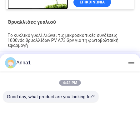
ΕΠΙΚΟΙΝΩΝΊΑ
Θρυαλλίδες γυαλιού
Το κυκλικό γυαλί λιώνει τις μικροσκοπικές συνδέσεις
1000vdc θρυαλλίδων PV A73 Gpv για τη φωτοβολταϊκή
εφαρμογή
SMD1140 476 αργής σειρές επιφάνειας χτυπήματος
Anna1
τοποθετεί τη θρυαλλίδα 1A 250VAC 400VDC Pico για το
φωτισμό των οδηγήσεων
Υψηλή τάση 5,500 κεραμική θρυαλλίδα καθυστέρησης
4:42 PM
θρυαλλίδων 500V σωλήνων γυαλιού σειράς για την παροχή
ηλεκτρικού ρεύματος
Good day, what product are you looking for?
Λαϊκή κατηγορία
Όλα
Varistor 
Varistor SMD
Μεταλλικών 
Οξειδίων