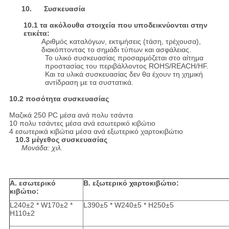
10. Συσκευασία
10.1 τα ακόλουθα στοιχεία που υποδεικνύονται στην
ετικέτα:
Αριθμός καταλόγων, εκτιμήσεις (τάση, τρέχουσα),
διακόπτοντας το σημάδι τύπων και ασφάλειας.
Το υλικό συσκευασίας προσαρμόζεται στο αίτημα
προστασίας του περιβάλλοντος ROHS/REACH/HF.
Και τα υλικά συσκευασίας δεν θα έχουν τη χημική
αντίδραση με τα συστατικά.
10.2 ποσότητα συσκευασίας
Μαζικά 250 PC μέσα ανά πολυ τσάντα
10 πολυ τσάντες μέσα ανά εσωτερικό κιβώτιο
4 εσωτερικά κιβώτια μέσα ανά εξωτερικό χαρτοκιβώτιο
10.3 μέγεθος συσκευασίας
Μονάδα: χιλ.
Α. εσωτερικό
Β. εξωτερικό χαρτοκιβώτιο:
κιβώτιο:
L240±2 * W170±2 *
L390±5 * W240±5 * H250±5
H110±2