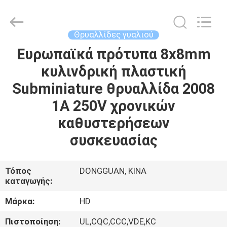
Guangdong
Uchi
Electronics
Co.,Ltd.
All
Θρυαλλίδες γυαλιού
Rights
Reserved.
Ευρωπαϊκά πρότυπα 8x8mm
ΣΠΊΤΙ
κυλινδρική πλαστική
ΠΡΟΪΌΝΤΑ
Subminiature θρυαλλίδα 2008
1A 250V χρονικών
VR
καθυστερήσεων
ΠΑΡΟΥΣΙΆΣΤΕ
συσκευασίας
ΠΕΡΊΠΟΥ
Τόπος
DONGGUAN, ΚΙΝΑ
καταγωγής:
ΕΜΕΊΣ
Μάρκα:
HD
ΓΎΡΟΣ
Πιστοποίηση:
UL,CQC,CCC,VDE,KC