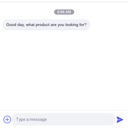
Υψηλή τάση 5,500 κεραμική θρυαλλίδα καθυστέρησης
6:06 AM
θρυαλλίδων 500V σωλήνων γυαλιού σειράς για την παροχή
ηλεκτρικού ρεύματος
Good day, what product are you looking for?
Λαϊκή κατηγορία
Όλα
Varistor 
Varistor SMD
Μεταλλικών 
Οξειδίων
Θερμικά 
Υγρό Δροσίζοντας 
Προστατευμένο 
Πιάτο
Varistor
Θερμική Αντίσταση 
Αισθητήρας 
NTC
Θερμοκρασίας NTC
PTC Θερμική 
Επανατοποθετήσιμη 
Αντίσταση
Θρυαλλίδα PPTC
Αίτηση κράτησης