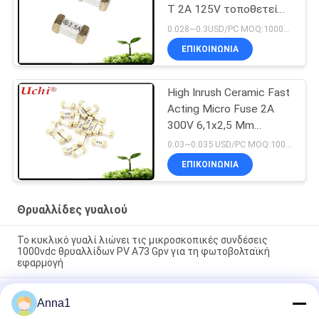
Τ 2A 125V τοποθετεί
την ΠΡΟΣΙΤΌΤΗΤΑ CQC
0.028~0.3USD/PC MOQ:1000pcs
θρυαλλίδων UL cUL
ΕΠΙΚΟΙΝΩΝΊΑ
ROHS
High Inrush Ceramic Fast
Acting Micro Fuse 2A
300V 6,1x2,5 Mm
SSF1200
0.03~0.035 USD/PC MOQ:1000pcs
ΕΠΙΚΟΙΝΩΝΊΑ
Θρυαλλίδες γυαλιού
Το κυκλικό γυαλί λιώνει τις μικροσκοπικές συνδέσεις
1000vdc θρυαλλίδων PV A73 Gpv για τη φωτοβολταϊκή
εφαρμογή
SMD1140 476 αργής σειρές επιφάνειας χτυπήματος
Anna1
τοποθετεί τη θρυαλλίδα 1A 250VAC 400VDC Pico για το
φωτισμό των οδηγήσεων