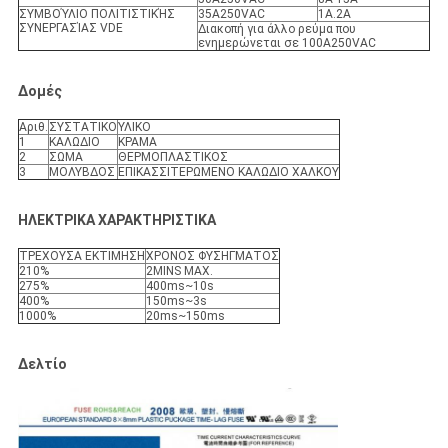
ΣΥΜΒΟΎΛΙΟ ΠΟΛΙΤΙΣΤΙΚΉΣ
35A250VAC
1A.2A
ΣΥΝΕΡΓΑΣΊΑΣ VDE
Διακοπή για άλλο ρεύμα που
ενημερώνεται σε 100A250VAC
Δομές
Αριθ.
ΣΥΣΤΑΤΙΚΟ
ΥΛΙΚΟ
1
ΚΑΛΩΔΙΟ
ΚΡΑΜΑ
2
ΣΩΜΑ
ΘΕΡΜΟΠΛΑΣΤΙΚΟΣ
3
ΜΟΛΥΒΔΟΣ
ΕΠΙΚΑΣΣΙΤΕΡΩΜΕΝΟ ΚΑΛΩΔΙΟ ΧΑΛΚΟΥ
ΗΛΕΚΤΡΙΚΑ ΧΑΡΑΚΤΗΡΙΣΤΙΚΑ
ΤΡΕΧΟΥΣΑ ΕΚΤΙΜΗΣΗ
ΧΡΟΝΟΣ ΦΥΣΗΓΜΑΤΟΣ
210%
2MINS MAX.
275%
400ms~10s
400%
150ms~3s
1000%
20ms~150ms
Δελτίο