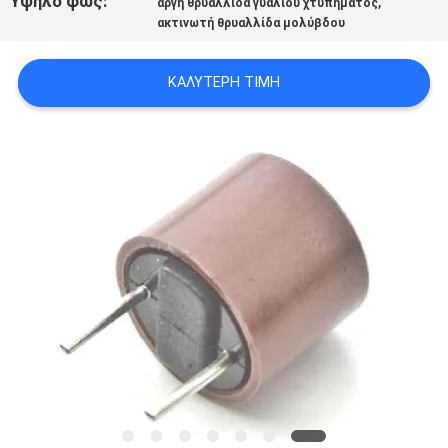
Υψηλό φως:
,
αργή θρυαλλίδα γυαλιού χτυπήματος
ΈΝΑ
ακτινωτή θρυαλλίδα μολύβδου
ΑΠΌΣΠΑΣΜΑ
ΚΑΛΎΤΕΡΗ ΤΙΜΉ
SITEMAP
PRIVACY
POLICY