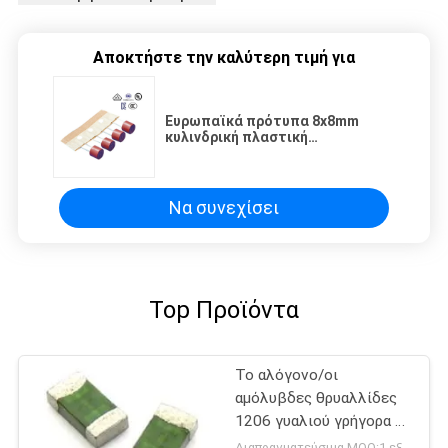
Αποκτήστε την καλύτερη τιμή για
Ευρωπαϊκά πρότυπα 8x8mm
κυλινδρική πλαστική
Subminiature θρυαλλίδα 2008 1A
250V χρονικών καθυστερήσεων
συσκευασίας
Να συνεχίσει
Top Προϊόντα
Το αλόγονο/οι
αμόλυβδες θρυαλλίδες
1206 γυαλιού γρήγορα να
ενεργήσει επιφάνεια
Διαπραγματεύσιμα MOQ:1 εξέλικτρο