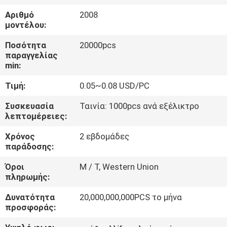
ΕΡΓΟΣΤΑΣΊΩΝ
Αριθμό
2008
μοντέλου:
ΠΟΙΟΤΙΚΌΣ
Ποσότητα
20000pcs
ΈΛΕΓΧΟΣ
παραγγελίας
min:
Τιμή:
0.05~0.08 USD/PC
ΜΑΣ
ΕΛΆΤΕ
Συσκευασία
Ταινία: 1000pcs ανά εξέλικτρο
λεπτομέρειες:
ΣΕ
Χρόνος
2 εβδομάδες
ΕΠΑΦΉ
παράδοσης:
ΜΕ
Όροι
Μ / Τ, Western Union
πληρωμής:
ΕΙΔΉΣΕΙΣ
Δυνατότητα
20,000,000,000PCS το μήνα
προσφοράς:
ΖΗΤΉΣΤΕ