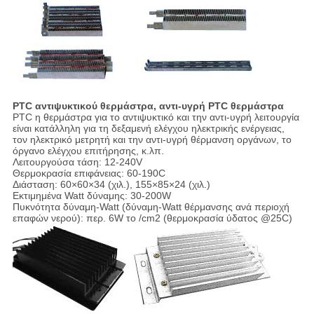
PTC αντιψυκτικού θερμάστρα, αντι-υγρή PTC θερμάστρα
PTC η θερμάστρα για το αντιψυκτικό και την αντι-υγρή λειτουργία
είναι κατάλληλη για τη δεξαμενή ελέγχου ηλεκτρικής ενέργειας,
τον ηλεκτρικό μετρητή και την αντι-υγρή θέρμανση οργάνων, το
όργανο ελέγχου επιτήρησης, κ.λπ.
Λειτουργούσα τάση: 12-240V
Θερμοκρασία επιφάνειας: 60-190C
Διάσταση: 60×60×34 (χιλ.), 155×85×24 (χιλ.)
Εκτιμημένα Watt δύναμης: 30-200W
Πυκνότητα δύναμη-Watt (δύναμη-Watt θέρμανσης ανά περιοχή
επαφών νερού): περ. 6W το /cm2 (θερμοκρασία ύδατος @25C)