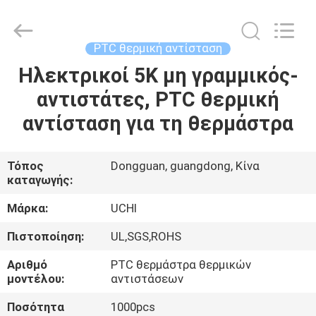
Guangdong
Uchi
Electronics
Co.,Ltd.
All
PTC θερμική αντίσταση
Rights
Reserved.
Ηλεκτρικοί 5K μη γραμμικός-
ΣΠΊΤΙ
αντιστάτες, PTC θερμική
ΠΡΟΪΌΝΤΑ
αντίσταση για τη θερμάστρα
VR
Τόπος
Dongguan, guangdong, Κίνα
καταγωγής:
ΠΑΡΟΥΣΙΆΣΤΕ
Μάρκα:
UCHI
ΠΕΡΊΠΟΥ
Πιστοποίηση:
UL,SGS,ROHS
ΕΜΕΊΣ
Αριθμό
PTC θερμάστρα θερμικών
μοντέλου:
αντιστάσεων
ΓΎΡΟΣ
Ποσότητα
1000pcs