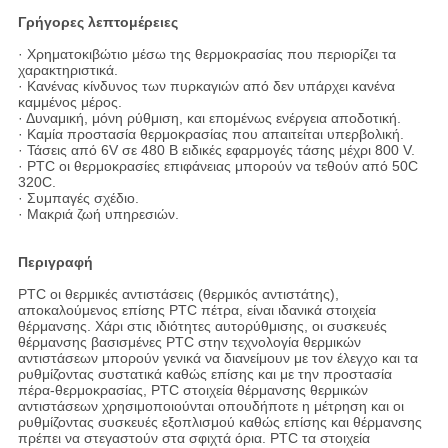
Γρήγορες λεπτομέρειες
· Χρηματοκιβώτιο μέσω της θερμοκρασίας που περιορίζει τα
χαρακτηριστικά.
· Κανένας κίνδυνος των πυρκαγιών από δεν υπάρχει κανένα
καμμένος μέρος.
· Δυναμική, μόνη ρύθμιση, και επομένως ενέργεια αποδοτική.
· Καμία προστασία θερμοκρασίας που απαιτείται υπερβολική.
· Τάσεις από 6V σε 480 Β ειδικές εφαρμογές τάσης μέχρι 800 V.
· PTC οι θερμοκρασίες επιφάνειας μπορούν να τεθούν από 50C
320C.
· Συμπαγές σχέδιο.
· Μακριά ζωή υπηρεσιών.
Περιγραφή
PTC οι θερμικές αντιστάσεις (θερμικός αντιστάτης),
αποκαλούμενος επίσης PTC πέτρα, είναι ιδανικά στοιχεία
θέρμανσης. Χάρι στις ιδιότητες αυτορύθμισης, οι συσκευές
θέρμανσης βασισμένες PTC στην τεχνολογία θερμικών
αντιστάσεων μπορούν γενικά να διανείμουν με τον έλεγχο και τα
ρυθμίζοντας συστατικά καθώς επίσης και με την προστασία
πέρα-θερμοκρασίας, PTC στοιχεία θέρμανσης θερμικών
αντιστάσεων χρησιμοποιούνται οπουδήποτε η μέτρηση και οι
ρυθμίζοντας συσκευές εξοπλισμού καθώς επίσης και θέρμανσης
πρέπει να στεγαστούν στα σφιχτά όρια. PTC τα στοιχεία