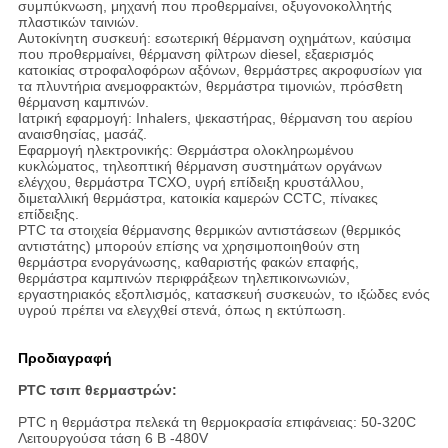
συμπύκνωση, μηχανή που προθερμαίνει, οξυγονοκολλητής
πλαστικών ταινιών.
Αυτοκίνητη συσκευή: εσωτερική θέρμανση οχημάτων, καύσιμα
που προθερμαίνει, θέρμανση φίλτρων diesel, εξαερισμός
κατοικίας στροφαλοφόρων αξόνων, θερμάστρες ακροφυσίων για
τα πλυντήρια ανεμοφρακτών, θερμάστρα τιμονιών, πρόσθετη
θέρμανση καμπινών.
Ιατρική εφαρμογή: Inhalers, ψεκαστήρας, θέρμανση του αερίου
αναισθησίας, μασάζ.
Εφαρμογή ηλεκτρονικής: Θερμάστρα ολοκληρωμένου
κυκλώματος, τηλεοπτική θέρμανση συστημάτων οργάνων
ελέγχου, θερμάστρα TCXO, υγρή επίδειξη κρυστάλλου,
διμεταλλική θερμάστρα, κατοικία καμερών CCTC, πίνακες
επίδειξης.
PTC τα στοιχεία θέρμανσης θερμικών αντιστάσεων (θερμικός
αντιστάτης) μπορούν επίσης να χρησιμοποιηθούν στη
θερμάστρα ενοργάνωσης, καθαριστής φακών επαφής,
θερμάστρα καμπινών περιφράξεων τηλεπικοινωνιών,
εργαστηριακός εξοπλισμός, κατασκευή συσκευών, το ιξώδες ενός
υγρού πρέπει να ελεγχθεί στενά, όπως η εκτύπωση.
Προδιαγραφή
PTC τσιπ θερμαστρών:
PTC η θερμάστρα πελεκά τη θερμοκρασία επιφάνειας: 50-320C
Λειτουργούσα τάση 6 Β -480V