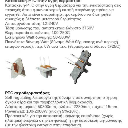
Κατασκευή-PTC στην υγρή θερμάστρα
Κατασκευή-PTC στην υγρή θερμάστρα για την εγκατάσταση στις
περιοχές όπου η ικανοποιητική επαφή στερέωσης πρέπει να
εγγυηθεί. Αυτό είναι απαραίτητο προκειμένου να διατηρηθεί
συνεχώς η βέλτιστη μεταφορά θερμότητας.
Λειτουργούσα τάση: 12-240V
Τάση μόνωσης που αντιστέκεται: ελάχιστο 3750V
Θερμοκρασία επιφάνειας: 100-250C
Εκτιμημένα Watt δύναμης: 50-500W
Πυκνότητα δύναμη-Watt (δύναμη-Watt θέρμανσης ανά περιοχή
επαφών νερού): περ. 6W ανά τ.εκ. (θερμοκρασία ύδατος @25C)
PTC αεροθερμαντήρας
Self-regulating λειτουργία της δύναμης σε συνάρτηση στη ροή
όγκου αέρα και την περιβαλλοντική θερμοκρασία.
Διάσταση: μήκος: 50300mm, πλάτος: 2280mm, πάχος: 15mm.
Powerwatt: 100-2000W (ανοχή 5%-10%).
Προαιρετικός για την κατασκευή μόνωσης επιφάνειας (χωρίς
ηλεκτρική ενέργεια στην επιφάνεια) ή την κατασκευή μη-μόνωσης
(με την ηλεκτρική ενέργεια στην επιφάνεια).