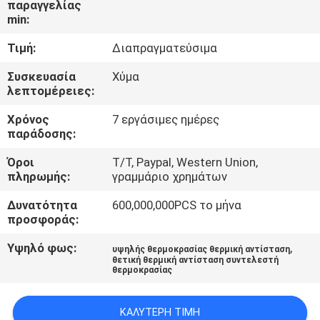
παραγγελίας
ΕΡΓΟΣΤΑΣΊΩΝ
min:
Τιμή:
Διαπραγματεύσιμα
ΠΟΙΟΤΙΚΌΣ
ΈΛΕΓΧΟΣ
Συσκευασία
Χύμα
λεπτομέρειες:
Χρόνος
7 εργάσιμες ημέρες
ΜΑΣ
παράδοσης:
ΕΛΆΤΕ
Όροι
T/T, Paypal, Western Union,
ΣΕ
πληρωμής:
γραμμάριο χρημάτων
ΕΠΑΦΉ
Δυνατότητα
600,000,000PCS το μήνα
ΜΕ
προσφοράς:
Υψηλό φως:
,
υψηλής θερμοκρασίας θερμική αντίσταση
θετική θερμική αντίσταση συντελεστή
ΕΙΔΉΣΕΙΣ
θερμοκρασίας
ΖΗΤΉΣΤΕ
ΚΑΛΎΤΕΡΗ ΤΙΜΉ