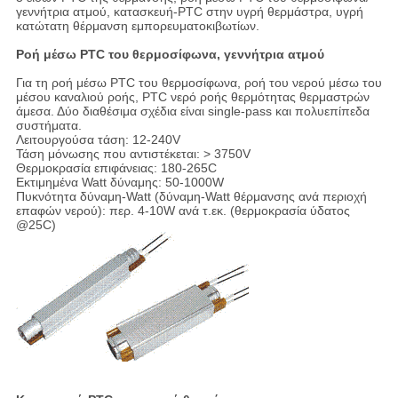
γεννήτρια ατμού, κατασκευή-PTC στην υγρή θερμάστρα, υγρή
κατώτατη θέρμανση εμπορευματοκιβωτίων.
Ροή μέσω PTC του θερμοσίφωνα, γεννήτρια ατμού
Για τη ροή μέσω PTC του θερμοσίφωνα, ροή του νερού μέσω του
μέσου καναλιού ροής, PTC νερό ροής θερμότητας θερμαστρών
άμεσα. Δύο διαθέσιμα σχέδια είναι single-pass και πολυεπίπεδα
συστήματα.
Λειτουργούσα τάση: 12-240V
Τάση μόνωσης που αντιστέκεται: > 3750V
Θερμοκρασία επιφάνειας: 180-265C
Εκτιμημένα Watt δύναμης: 50-1000W
Πυκνότητα δύναμη-Watt (δύναμη-Watt θέρμανσης ανά περιοχή
επαφών νερού): περ. 4-10W ανά τ.εκ. (θερμοκρασία ύδατος
@25C)