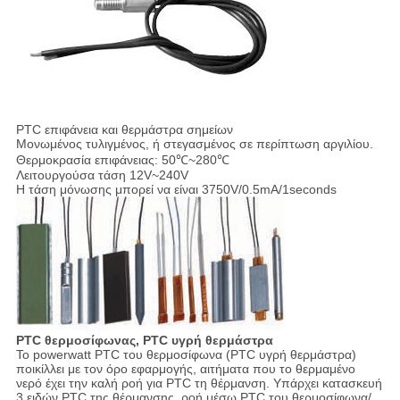
PTC επιφάνεια και θερμάστρα σημείων
Μονωμένος τυλιγμένος, ή στεγασμένος σε περίπτωση αργιλίου.
Θερμοκρασία επιφάνειας: 50℃~280℃
Λειτουργούσα τάση 12V~240V
Η τάση μόνωσης μπορεί να είναι 3750V/0.5mA/1seconds
PTC θερμοσίφωνας, PTC υγρή θερμάστρα
Το powerwatt PTC του θερμοσίφωνα (PTC υγρή θερμάστρα)
ποικίλλει με τον όρο εφαρμογής, αιτήματα που το θερμαμένο
νερό έχει την καλή ροή για PTC τη θέρμανση. Υπάρχει κατασκευή
3 ειδών PTC της θέρμανσης, ροή μέσω PTC του θερμοσίφωνα/