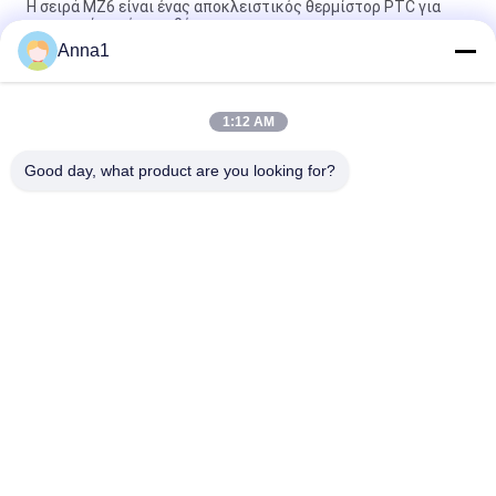
Η σειρά MZ6 είναι ένας αποκλειστικός θερμίστορ PTC για
προστασία από υπερθέρμανση.
Anna1
Η σειρά MZ6T εφαρμόζεται για την προστασία του κινητήρα
PTC Thermistor
1:12 AM
Η σειρά MZ32 είναι ένας θερμίστορ τύπου θετικού
συντελεστή θερμοκρασίας (PTC)
Good day, what product are you looking for?
Λαϊκή κατηγορία
Όλα
Varistor 
Varistor SMD
Μεταλλικών 
Οξειδίων
Θερμικά 
Υγρό Δροσίζοντας 
Προστατευμένο 
Πιάτο
Varistor
Θερμική Αντίσταση 
Αισθητήρας 
NTC
Θερμοκρασίας NTC
PTC Θερμική 
Επανατοποθετήσιμη 