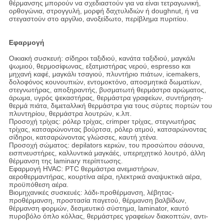
θέρμανσης μπορούν να σχεδιαστούν για να είναι τετραγωνική,
ορθογώνια, στρογγυλή, μορφή δαχτυλιδιών ή doughnut, ή να
στεγαστούν στο αργίλιο, ανοξείδωτο, περίβλημα πυριτίου.
Εφαρμογή
Οικιακή συσκευή: σίδηροι ταξιδιού, κανάτα ταξιδιού, μαγκάλι
ψωμιού, θερμοσίφωνας, εξατμιστήρας νερού, espresso και
μηχανή καφέ, μαγκάλι τσαγιού, πλυντήριο πιάτων, icemakers,
δολοφόνος κουνουπιών, εντομοκτόνο, αποσμητικά δωματίων,
στεγνωτήρας, αποξηραντής, βυσματωτή θερμάστρα αρώματος,
άρωμα, υγρός ψεκαστήρας, θερμάστρα γραφείων, συντήρηση-
θερμά πιάτα, διμεταλλική θερμάστρα για τους σύρτες πορτών του
πλυντηρίου, θερμάστρα λουτρών, κ.λπ.
Προσοχή τρίχας: ρόλερ τρίχας, crimper τρίχας, στεγνωτήρας
τρίχας, κατσαρώνοντας βούρτσα, ρόλερ ατμού, κατσαρώνοντας
σίδηροι, κατσαρώνοντας γλώσσες, καυτή χτένα.
Προσοχή σώματος: depilators κεριών, του προσώπου σάουνα,
εισπνευστήρες, καλλυντικά μαγκάές, υπερηχητικό λουτρό, άλλη
θέρμανση της laminary περίπτωσης.
Εφαρμογή HVAC: PTC θερμάστρα ανεμιστήρων,
αεροθερμαντήρας, κουρτίνα αέρα, ηλεκτρικά αναψυκτικά αέρα,
προϋπόθεση αέρα.
Βιομηχανικές συσκευές: λάδι-προθέρμανση, λέβητας-
προθέρμανση, προστασία παγετού, θέρμανση βαλβίδων,
θέρμανση φορμών, δεσμευτικό σύστημα, laminator, καυτό
πυροβόλο όπλο κόλλας, θερμάστρες γραφείων διακοπτών, αντι-