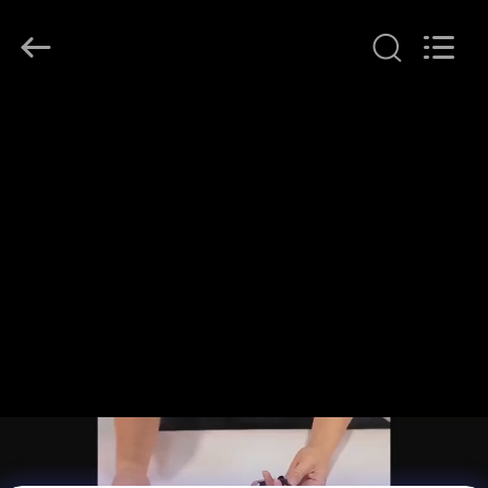
Guangdong
Uchi
Electronics
Co.,Ltd.
All
Rights
Reserved.
ΣΠΊΤΙ
ΠΡΟΪΌΝΤΑ
VR
ΠΑΡΟΥΣΙΆΣΤΕ
ΠΕΡΊΠΟΥ
ΕΜΕΊΣ
ΓΎΡΟΣ