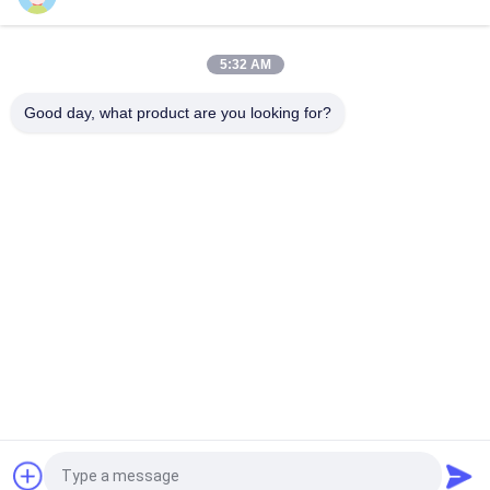
WH3012P 30mm 45mm Στερεο διπλό συρόμενο
δυνατομετρικό B10K ταξιδιωτικό συρόμενο δυνατομετρικό
5:32 AM
93PR 3-πιν μονοτροπικό μεταλλικό κεραμικό δυνατομετρητή
λεπτής ρύθμισης 1w 10k Ωμ 1/2 ίντσες
Good day, what product are you looking for?
Λαϊκή κατηγορία
Όλα
Varistor 
Varistor SMD
Μεταλλικών 
Οξειδίων
Θερμικά 
Υγρό Δροσίζοντας 
Προστατευμένο 
Πιάτο
Varistor
Θερμική Αντίσταση 
Αισθητήρας 
NTC
Θερμοκρασίας NTC
PTC Θερμική 
Επανατοποθετήσιμη 
Αντίσταση
Θρυαλλίδα PPTC
Αίτηση κράτησης