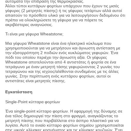
αυτόματα την επίδραση της θερμοκρασίας.
Άλλοι τύποι κυττάρων φορτίων υπάρχουν που έχουν τις μισές
γέφυρες (2 μετρητές πίεσης) ή τις γέφυρες τετάρτων αλλά αυτοί
απαιτούν το πρόσθετο υλικό για να λειτουργήσουν δεδομένου ότι
πρέπει να ολοκληρώσετε τη γέφυρα για να πάρετε τις
ακριβέστερες αναγνώσεις.
Τι είναι μια γέφυρα Wheatstone;
Μια γέφυρα Wheatstone είναι ένα ηλεκτρικό κύκλωμα που
χρησιμοποιούνται για να μετρήσουν και άγνωστη αντίσταση με
την εξισορρόπηση 2 ποδιών ενός κυκλώματος γεφυρών. Ένα
πόδι του οποίου περιέχει την άγνωστη αξία. Οι γέφυρες
Wheatstone αποτελούνται από 4 αντιστάτες ή φορτία σε ένα
τετράγωνο με έναν μετρητή τάσης γεφυρώνοντας 2 γωνίες του
τετραγώνου και της ισχύος/αλέθονται συνδεμένος με τις άλλες
γωνίες. Στην περίπτωση ενός κυττάρου φορτίων, αυτοί οι
αντιστάτες είναι μετρητές πίεσης.
Εγκατάσταση
Single-Point κύτταρα φορτίων
Ένα single-point κύτταρο φορτίων. Η εφαρμογή της δύναμης σε
ένα τέλος δημιουργεί την πίεση στο φραγμό, αναγκάζοντας το
μετρητή πίεσης που περιβάλλεται στο άσπρο πλαστικό για να
λυγίσει. Αυτό το ενιαίο κύτταρο φορτίων σημείου χρησιμοποιείται
στις μικρές κλίμακες κοσμήματος και τις κλίμακες κουζινών. Έχει