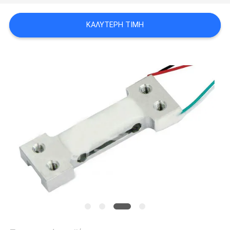
ΈΝΑ
ΚΑΛΎΤΕΡΗ ΤΙΜΉ
ΑΠΌΣΠΑΣΜΑ
SITEMAP
PRIVACY
POLICY