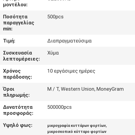
ΕΡΓΟΣΤΑΣΊΩΝ
μοντέλου:
Ποσότητα
500pcs
ΠΟΙΟΤΙΚΌΣ
παραγγελίας
min:
ΈΛΕΓΧΟΣ
Τιμή:
Διαπραγματεύσιμα
ΜΑΣ
Συσκευασία
Χύμα
λεπτομέρειες:
ΕΛΆΤΕ
Χρόνος
10 εργάσιμες ημέρες
ΣΕ
παράδοσης:
ΕΠΑΦΉ
Όροι
Μ / Τ, Western Union, MoneyGram
ΜΕ
πληρωμής:
Δυνατότητα
500000pcs
ΕΙΔΉΣΕΙΣ
προσφοράς:
Υψηλό φως:
,
μικρογραφία κυττάρων φορτίων
ΖΗΤΉΣΤΕ
μικροσκοπικό κύτταρο φορτίων