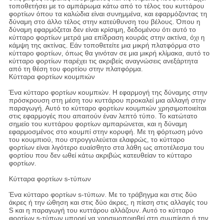
τοποθετήσει με το αμπάρωμα κάτω από το τέλος του κυττάρου
φορτίων όπου τα καλώδια είναι συνημμένα, και εφαρμόζοντας τη
δύναμη στο άλλο τέλος στην κατεύθυνση του βέλους. Όπου η
δύναμη εφαρμόζεται δεν είναι κρίσιμη, δεδομένου ότι αυτό το
κύτταρο φορτίων μετρά μια επίδραση κουράς στην ακτίνα, όχι η
κάμψη της ακτίνας. Εάν τοποθετείτε μια μικρή πλατφόρμα στο
κύτταρο φορτίων, όπως θα γινόταν σε μια μικρή κλίμακα, αυτό το
κύτταρο φορτίων παρέχει τις ακριβείς αναγνώσεις ανεξάρτητα
από τη θέση του φορτίου στην πλατφόρμα.
Κύτταρα φορτίων κουμπιών
Ένα κύτταρο φορτίων κουμπιών. Η εφαρμογή της δύναμης στην
πρόσκρουση στη μέση του κυττάρου προκαλεί μια αλλαγή στην
παραγωγή. Αυτό το κύτταρο φορτίων κουμπιών χρησιμοποιείται
στις εφαρμογές που απαιτούν έναν λεπτό τύπο. Το κατώτατο
σημείο του κυττάρου φορτίων αμπαρώνεται, και η δύναμη
εφαρμοσμένος στο κουμπί στην κορυφή. Με τη φόρτωση μόνο
του κουμπιού, που στρογγυλεύεται ελαφρώς, το κύτταρο
φορτίων είναι λιγότερο ευαίσθητο στα λάθη ως αποτέλεσμα του
φορτίου που δεν ωθεί κάτω ακριβώς κατευθείαν το κύτταρο
φορτίων.
Κύτταρα φορτίων s-τύπων
Ένα κύτταρο φορτίων s-τύπων. Με το τράβηγμα και στις δύο
άκρες ή την ώθηση και στις δύο άκρες, η πίεση στις αλλαγές του
S και η παραγωγή του κυττάρου αλλάζουν. Αυτό το κύτταρο
φορτίων s-τύπων μπορεί να χρησιμοποιηθεί στη συμπίεση ή την