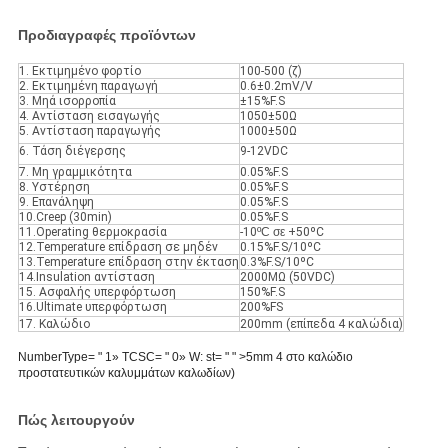
Προδιαγραφές προϊόντων
1. Εκτιμημένο φορτίο
100-500 (ζ)
2. Εκτιμημένη παραγωγή
0.6±0.2mV/V
3. Μηά ισορροπία
±15%F.S
4. Αντίσταση εισαγωγής
1050±50Ω
5. Αντίσταση παραγωγής
1000±50Ω
6. Τάση διέγερσης
9-12VDC
7. Μη γραμμικότητα
0.05%F.S
8. Υστέρηση
0.05%F.S
9. Επανάληψη
0.05%F.S
10.Creep (30min)
0.05%F.S
11.Operating θερμοκρασία
-10
ºC σε
+50ºC
12.Temperature επίδραση σε μηδέν
0.15%F.S/10ºC
13.Temperature επίδραση στην έκταση
0.3%F.S/10ºC
14.Insulation αντίσταση
2000MΩ (50VDC)
15. Ασφαλής υπερφόρτωση
150%F.S
16.Ultimate υπερφόρτωση
200%FS
17. Καλώδιο
200mm (επίπεδα 4 καλώδια)
NumberType= " 1» TCSC= " 0» W: st= " " >5mm 4 στο καλώδιο
προστατευτικών καλυμμάτων καλωδίων)
Πώς λειτουργούν