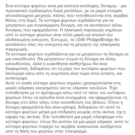
Ένα κύτταρο φορτίων είναι μια ενότητα αντίληψης δύναμης - μια
προσεκτικά σχεδιασμένη δομή μετάλλων, με τα μικρά στοιχεία
αποκαλούμενα μετρητές πίεσης που τοποθετούνται στις ακριβείς
θέσεις στη δομή. Τα κύτταρα φορτίων σχεδιάζονται για να
μετρήσουν μια συγκεκριμένη δύναμη, και να αγνοήσουν άλλες
δυνάμεις που εφαρμόζονται. Η ηλεκτρική παραγωγή σημάτων
από το κύτταρο φορτίων είναι πολύ μικρή και απαιτεί την
εξειδικευμένη ενίσχυση. Ευτυχώς, τα 1046 PhidgetBridge θα
εκτελέσουν όλες την ενίσχυση και τη μέτρηση της ηλεκτρικής
παραγωγής.
Τα κύτταρα φορτίων σχεδιάζονται για να μετρήσουν τη δύναμη σε
μια κατεύθυνση. Θα μετρήσουν συχνά τη δύναμη σε άλλες
κατευθύνσεις, αλλά η ευαισθησία αισθητήρων θα είναι
διαφορετική, δεδομένου ότι τα μέρη του κυττάρου φορτίων που
λειτουργεί κάτω από τη συμπίεση είναι τώρα στην ένταση, και
αντίστροφα.
Αυτό το ενιαίο κύτταρο φορτίων σημείου χρησιμοποιείται στις
μικρές κλίμακες κοσμήματος και τις κλίμακες κουζινών. Έχει
τοποθετήσει με το αμπάρωμα κάτω από το τέλος του κυττάρου
φορτίων όπου τα καλώδια είναι συνημμένα, και εφαρμόζοντας τη
δύναμη στο άλλο τέλος στην κατεύθυνση του βέλους. Όπου η
δύναμη εφαρμόζεται δεν είναι κρίσιμη, δεδομένου ότι αυτό το
κύτταρο φορτίων μετρά μια επίδραση κουράς στην ακτίνα, όχι η
κάμψη της ακτίνας. Εάν τοποθετείτε μια μικρή πλατφόρμα στο
κύτταρο φορτίων, όπως θα γινόταν σε μια μικρή κλίμακα, αυτό το
κύτταρο φορτίων παρέχει τις ακριβείς αναγνώσεις ανεξάρτητα
από τη θέση του φορτίου στην πλατφόρμα.