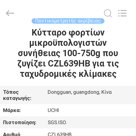
Guangdong
Uchi
Electronics
Co.,Ltd.
All
Ποντικομετρητής ακρίβειας
Rights
Reserved.
Κύτταρο φορτίων
ΣΠΊΤΙ
μικροϋπολογιστών
ΠΡΟΪΌΝΤΑ
συνήθειας 100-750g που
ζυγίζει CZL639HB για τις
VR
ταχυδρομικές κλίμακες
ΠΑΡΟΥΣΙΆΣΤΕ
Τόπος
Dongguan, guangdong, Κίνα
καταγωγής:
ΠΕΡΊΠΟΥ
ΕΜΕΊΣ
Μάρκα:
UCHI
Πιστοποίηση:
SGS.ISO.
ΓΎΡΟΣ
Αριθμό
CZL639HB