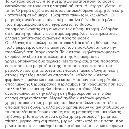
Τα κύτταρα φορτίων πίεση-μετρητών μετατρέπουν το φορτίο
ενεργώντας σε τους στα ηλεκτρικά σήματα. Η μέτρηση γίνεται με
τα πολύ μικρά σχέδια αντιστατών αποκαλούμενα μετρητές πίεσης
- αποτελεσματικά μικροί, εύκαμπτοι πίνακες κυκλωμάτων. Οι
μετρητές συνδέονται επάνω σε μια ακτίνα ή ένα δομικό μέλος
που παραμορφώνει όταν εφαρμόζεται το βάρος,
παραμορφώνοντας στη συνέχεια τον πίεση-μετρητή. Δεδομένου
ότι ο μετρητής πίεσης είναι παραμορφωμένος, είναι ηλεκτρικές
αλλαγές αντίστασης αναλογικά προς το φορτίο.
Οι αλλαγές στο κύκλωμα που προκαλείται από τη δύναμη είναι
πολύ μικρότερες από τις αλλαγές που προκαλούνται από την
παραλλαγή στη θερμοκρασία. Τα κύτταρα υψηλότερων φορτίων
ακυρώνουν έξω τα αποτελέσματα της θερμοκρασίας
χρησιμοποιώντας δύο τεχνικές. Με το ταίριασμα του ποσοστού
επέκτασης του μετρητή πίεσης το ποσοστό επέκτασης του
μετάλλου που έχει τοποθετήσει επάνω, η αδικαιολόγητη πίεση
στους μετρητές μπορεί να αποφευχθεί καθώς το κύτταρο
φορτίων θερμαίνει και δροσίζει κάτω. Η σημαντικότερη μέθοδος
αποζημίωσης θερμοκρασίας περιλαμβάνει τη χρησιμοποίηση των
πολλαπλάσιων μετρητών πίεσης, τους οποίους όλοι
ανταποκρίνονται στην αλλαγή στη θερμοκρασία με την ίδια
αλλαγή στην αντίσταση. Μερικά σχέδια κυττάρων φορτίων
χρησιμοποιούν τους μετρητές που δεν υποβάλλονται ποτέ σε
οποιαδήποτε δύναμη, αλλά μόνο χρησιμεύουν να αντισταθμίσουν
τα αποτελέσματα θερμοκρασίας στους μετρητές που μετρώντας
τη δύναμη. Τα περισσότερα σχέδια χρησιμοποιούν 4 μετρητές
πίεσης, μερικοί στη συμπίεση, μερικοί κάτω από την ένταση, που
μεγιστοποιεί την ευαισθησία του κυττάρου φορτίων, και ακυρώνει