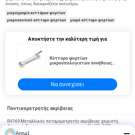
ένταση, όπως διευκρινίζεται κατωτέρω.
μικρογραφία κυττάρων φορτίων
μικροσκοπικό κύτταρο φορτίων
μικρό κύτταρο φορτίων
Αποκτήστε την καλύτερη τιμή για
Κύτταρο φορτίων
μικροϋπολογιστών συνήθειας
100-750g που ζυγίζει CZL639HB
για τις ταχυδρομικές κλίμακες
Να συνεχίσει
Ποντικομετρητής ακρίβειας
RV169 Μεταλλικός ποταμομετρητής ακρίβειας χειριστή,
Φόρμα άνθρακα σφραγισμένη, αντίσταση 1k, 10k, 100k
Anna1