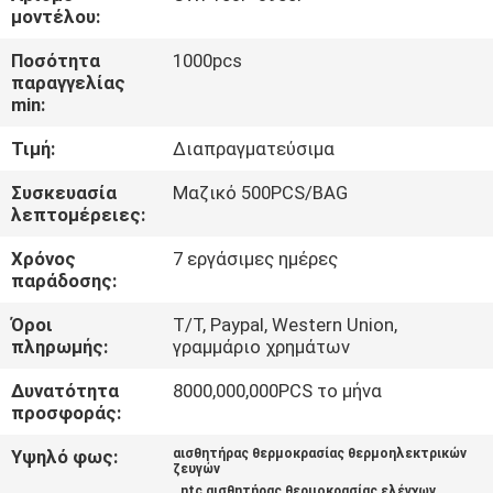
ΕΡΓΟΣΤΑΣΊΩΝ
μοντέλου:
Ποσότητα
1000pcs
ΠΟΙΟΤΙΚΌΣ
παραγγελίας
min:
ΈΛΕΓΧΟΣ
Τιμή:
Διαπραγματεύσιμα
ΜΑΣ
Συσκευασία
Μαζικό 500PCS/BAG
λεπτομέρειες:
ΕΛΆΤΕ
Χρόνος
7 εργάσιμες ημέρες
ΣΕ
παράδοσης:
ΕΠΑΦΉ
Όροι
T/T, Paypal, Western Union,
ΜΕ
πληρωμής:
γραμμάριο χρημάτων
Δυνατότητα
8000,000,000PCS το μήνα
ΕΙΔΉΣΕΙΣ
προσφοράς:
Υψηλό φως:
αισθητήρας θερμοκρασίας θερμοηλεκτρικών
ζευγών
ΖΗΤΉΣΤΕ
,
ntc αισθητήρας θερμοκρασίας ελέγχων