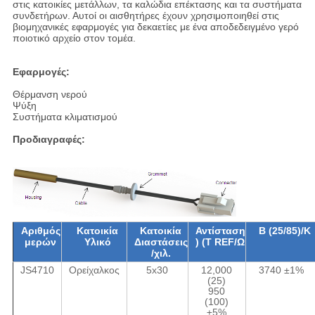
στις κατοικίες μετάλλων, τα καλώδια επέκτασης και τα συστήματα
συνδετήρων. Αυτοί οι αισθητήρες έχουν χρησιμοποιηθεί στις
βιομηχανικές εφαρμογές για δεκαετίες με ένα αποδεδειγμένο γερό
ποιοτικό αρχείο στον τομέα.
Εφαρμογές:
Θέρμανση νερού
Ψύξη
Συστήματα κλιματισμού
Προδιαγραφές:
Αριθμός
Κατοικία
Κατοικία
Αντίσταση
Β (25/85)/Κ
μερών
Υλικό
Διαστάσεις
) (Τ REF/Ω
/χιλ.
JS4710
Ορείχαλκος
5x30
12,000
3740 ±1%
(25)
950
(100)
±5%