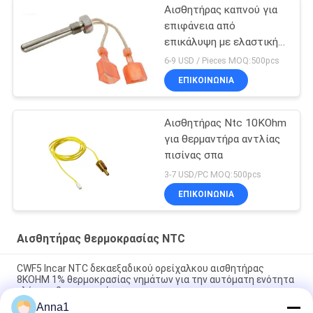
Αισθητήρας καπνού για
επιφάνεια από
επικάλυψη με ελαστική
επίδραση
6-9 USD / Pieces MOQ:500pcs
ΕΠΙΚΟΙΝΩΝΊΑ
Αισθητήρας Ntc 10KOhm
για θερμαντήρα αντλίας
πισίνας σπα
3-7 USD/PC MOQ:500pcs
ΕΠΙΚΟΙΝΩΝΊΑ
Αισθητήρας θερμοκρασίας NTC
CWF5 Incar NTC δεκαεξαδικού ορείχαλκου αισθητήρας
8KOHM 1% θερμοκρασίας νημάτων για την αυτόματη ενότητα
ελέγχου θερμοκρασίας
Anna1