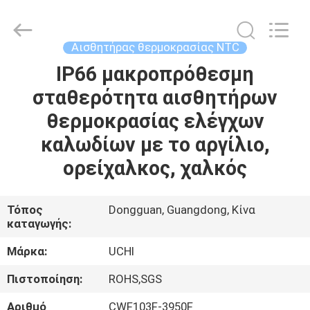
Guangdong
Uchi
Electronics
Co.,Ltd.
All
Αισθητήρας θερμοκρασίας NTC
Rights
Reserved.
IP66 μακροπρόθεσμη
ΣΠΊΤΙ
σταθερότητα αισθητήρων
ΠΡΟΪΌΝΤΑ
θερμοκρασίας ελέγχων
καλωδίων με το αργίλιο,
VR
ορείχαλκος, χαλκός
ΠΑΡΟΥΣΙΆΣΤΕ
Τόπος
Dongguan, Guangdong, Κίνα
καταγωγής:
ΠΕΡΊΠΟΥ
ΕΜΕΊΣ
Μάρκα:
UCHI
Πιστοποίηση:
ROHS,SGS
ΓΎΡΟΣ
Αριθμό
CWF103F-3950F