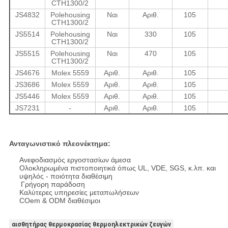
CTH1300/2
JS4832
Polehousing
Ναι
Αριθ.
105
CTH1300/2
JS5514
Polehousing
Ναι
330
105
CTH1300/2
JS5515
Polehousing
Ναι
470
105
CTH1300/2
JS4676
Molex 5559
Αριθ.
Αριθ.
105
JS3686
Molex 5559
Αριθ.
Αριθ.
105
JS5446
Molex 5559
Αριθ.
Αριθ.
105
JS7231
-
Αριθ.
Αριθ.
105
Ανταγωνιστικό πλεονέκτημα:
Ανεφοδιασμός εργοστασίων άμεσα
Ολοκληρωμένα πιστοποιητικά όπως UL, VDE, SGS, κ.λπ. και
υψηλός - ποιότητα διαθέσιμη
Γρήγορη παράδοση
Καλύτερες υπηρεσίες μεταπωλήσεων
COem & ODM διαθέσιμοι
αισθητήρας θερμοκρασίας θερμοηλεκτρικών ζευγών