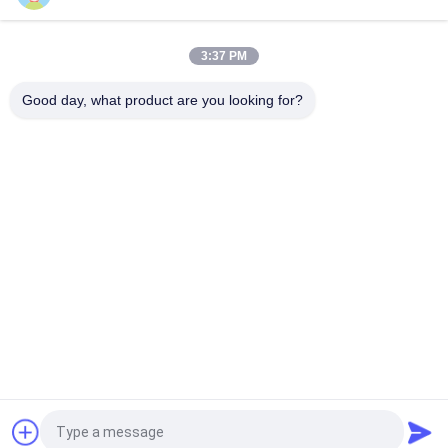
PT101 Προσαρμοσμένος αισθητήρας θερμοκρασίας NTC είναι
κατάλληλος για έξυπνα σπίτια
3:37 PM
Αισθητήρας θερμοκρασίας PT100 NTC είναι κατάλληλος για
φορητούς υπολογιστές
Good day, what product are you looking for?
Λαϊκή κατηγορία
Όλα
Varistor 
Varistor SMD
Μεταλλικών 
Οξειδίων
Θερμικά 
Υγρό Δροσίζοντας 
Προστατευμένο 
Πιάτο
Varistor
Θερμική Αντίσταση 
Αισθητήρας 
NTC
Θερμοκρασίας NTC
PTC Θερμική 
Επανατοποθετήσιμη 
Αντίσταση
Θρυαλλίδα PPTC
Αίτηση κράτησης