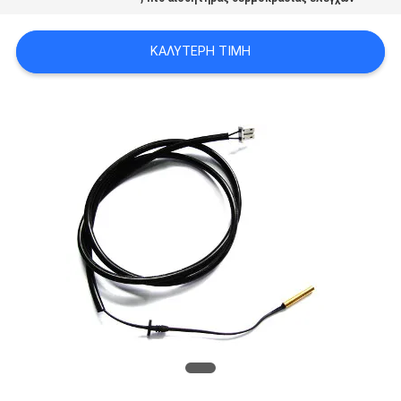
ΈΝΑ
ΑΠΌΣΠΑΣΜΑ
ΚΑΛΎΤΕΡΗ ΤΙΜΉ
SITEMAP
PRIVACY
POLICY