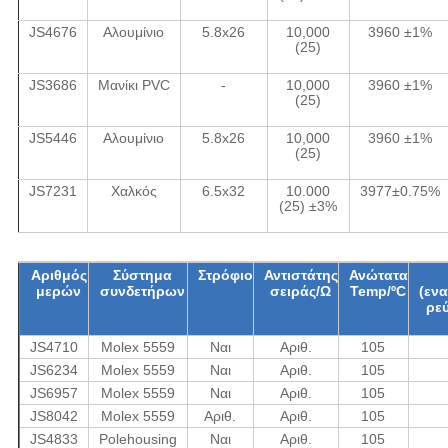
JS4676
Αλουμίνιο
5.8x26
10,000
3960 ±1%
(25)
JS3686
Μανίκι PVC
-
10,000
3960 ±1%
(25)
JS5446
Αλουμίνιο
5.8x26
10,000
3960 ±1%
(25)
JS7231
Χαλκός
6.5x32
10.000
3977±0.75%
(25) ±3%
Αριθμός
Σύστημα
Στρόφιο
Αντιστάτης
Ανώτατα
μερών
συνδετήρων
σειράς/Ω
Temp/ºC
(εν
ρε
JS4710
Molex 5559
Ναι
Αριθ.
105
JS6234
Molex 5559
Ναι
Αριθ.
105
JS6957
Molex 5559
Ναι
Αριθ.
105
JS8042
Molex 5559
Αριθ.
Αριθ.
105
JS4833
Polehousing
Ναι
Αριθ.
105