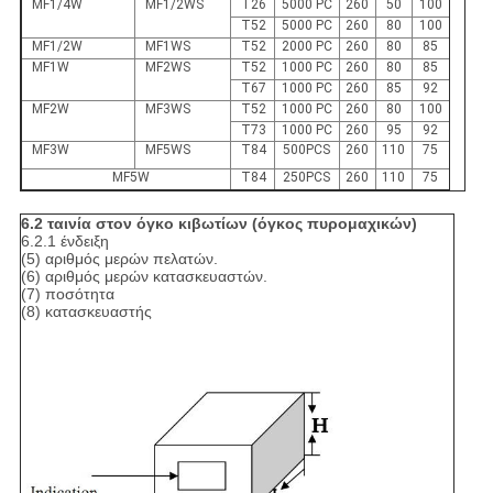
MF1/4W
MF1/2WS
T26
5000 PC
260
50
100
T52
5000 PC
260
80
100
MF1/2W
MF1WS
T52
2000 PC
260
80
85
MF1W
MF2WS
T52
1000 PC
260
80
85
T67
1000 PC
260
85
92
MF2W
MF3WS
T52
1000 PC
260
80
100
T73
1000 PC
260
95
92
MF3W
MF5WS
T84
500PCS
260
110
75
MF5W
T84
250PCS
260
110
75
6.2 ταινία στον όγκο κιβωτίων (όγκος πυρομαχικών)
6.2.1 ένδειξη
(5) αριθμός μερών πελατών.
(6) αριθμός μερών κατασκευαστών.
(7) ποσότητα
(8) κατασκευαστής