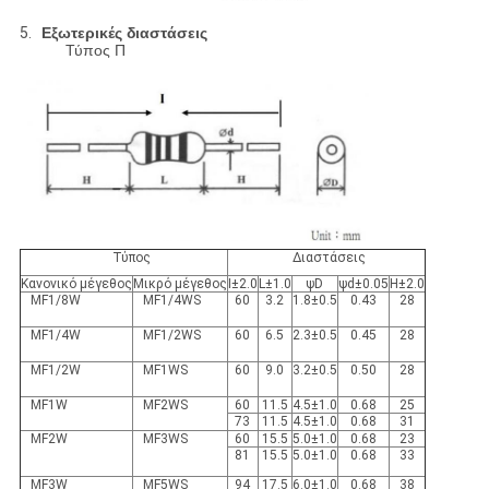
5.
Εξωτερικές διαστάσεις
Τύπος Π
Τύπος
Διαστάσεις
Κανονικό μέγεθος
Μικρό μέγεθος
I±2.0
L±1.0
ψD
ψd±0.05
H±2.0
MF1/8W
MF1/4WS
60
3.2
1.8±0.5
0.43
28
MF1/4W
MF1/2WS
60
6.5
2.3±0.5
0.45
28
MF1/2W
MF1WS
60
9.0
3.2±0.5
0.50
28
MF1W
MF2WS
60
11.5
4.5±1.0
0.68
25
73
11.5
4.5±1.0
0.68
31
MF2W
MF3WS
60
15.5
5.0±1.0
0.68
23
81
15.5
5.0±1.0
0.68
33
MF3W
MF5WS
94
17.5
6.0±1.0
0.68
38