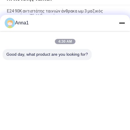
E24 90K αντιστάτης ταινιών άνθρακα ωμ 3 μαζικός
αντιστάτης Watt/λαμπτήρων
Anna1
Μίνι 2.2K ωμ 1/2W αντιστάτης ταινιών άνθρακα E24 5% με να
δέσει με ταινία τη συσκευασία
4:30 AM
E24 2.7K ωμ 1/4W 5% κίτρινος αντιστάτης ταινιών άνθρακα
για την παροχή ηλεκτρικού ρεύματος
Good day, what product are you looking for?
Λαϊκή κατηγορία
Όλα
Varistor 
Varistor SMD
Μεταλλικών 
Οξειδίων
Θερμικά 
Υγρό Δροσίζοντας 
Προστατευμένο 
Πιάτο
Varistor
Θερμική Αντίσταση 
Αισθητήρας 
NTC
Θερμοκρασίας NTC