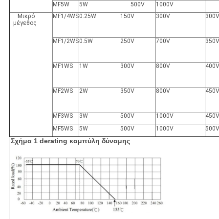
MF5W
5W
500V
1000V
Μικρό
MF1/4WS
0.25W
150V
300V
300
μέγεθος
MF1/2WS
0.5W
250V
700V
350
MF1WS
1W
300V
800V
400
MF2WS
2W
350V
800V
450
MF3WS
3W
500V
1000V
450
MF5WS
5W
500V
1000V
500
Σχήμα 1 derating καμπύλη δύναμης