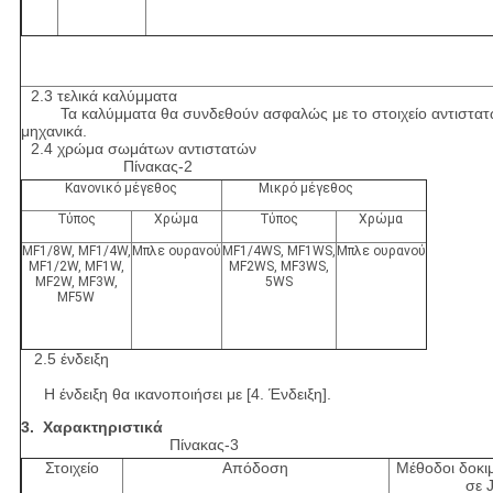
2.3 τελικά καλύμματα
Τα καλύμματα θα συνδεθούν ασφαλώς με το στοιχείο αντιστατώ
μηχανικά.
2.4 χρώμα σωμάτων αντιστατών
Πίνακας-2
Κανονικό μέγεθος
Μικρό μέγεθος
Τύπος
Χρώμα
Τύπος
Χρώμα
MF1/8W, MF1/4W,
Μπλε ουρανού
MF1/4WS, MF1WS,
Μπλε ουρανού
MF1/2W, MF1W,
MF2WS, MF3WS,
MF2W, MF3W,
5WS
MF5W
2.5 ένδειξη
Η ένδειξη θα ικανοποιήσει με [4. Ένδειξη].
3. Χαρακτηριστικά
Πίνακας-3
Στοιχείο
Απόδοση
Μέθοδοι δοκι
σε 