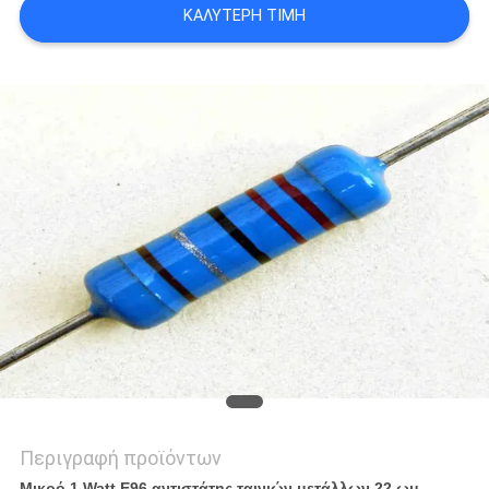
ΚΑΛΎΤΕΡΗ ΤΙΜΉ
ΈΝΑ
ΑΠΌΣΠΑΣΜΑ
SITEMAP
PRIVACY
POLICY
Περιγραφή προϊόντων
Μικρό 1 Watt E96 αντιστάτης ταινιών μετάλλων 22 ωμ,