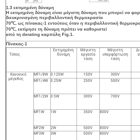
1.3 εκτιμημένη δύναμη
Η εκτιμημένη δύναμη είναι μέγιστη δύναμη που μπορεί να φο
διευκρινισμένη περιβαλλοντική θερμοκρασία
70℃, ως πίνακας-1 εντούτοις όταν η περιβαλλοντική θερμοκρ
70℃, εκτίμησε τη δύναμη πρέπει να καθοριστεί
από τη derating καμπύλη Fig.1.
Πίνακας-1
Εκτιμημένη
Μέγιστη
Μέγιστη
Δι
Τύπος
δύναμη
εργασία
υπερφόρτωση
α
τάση
τάση
Κανονικό
MF1/8W
0.125W
150V
300V
μέγεθος
MF1/4W
0.25W
250V
500V
MF1/2W
0.5W
300V
700V
MF1W
1W
350V
800V
MF2W
2W
500V
800V
MF3W
3W
500V
800V