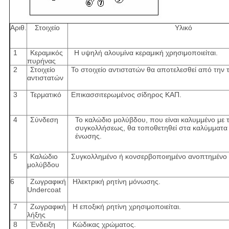
Αριθ.
Στοιχείο
Υλικό
1
Κεραμικός
Η υψηλή αλουμίνα κεραμική χρησιμοποιείται.
πυρήνας
2
Στοιχείο
Το στοιχείο αντιστατών θα αποτελεσθεί από την τ
αντιστατών
3
Τερματικό
Επικασσιτερωμένος σίδηρος ΚΑΠ.
4
Σύνδεση
Το καλώδιο μολύβδου, που είναι καλυμμένο με 
συγκολλήσεως, θα τοποθετηθεί στα καλύμματα μ
ένωσης.
5
Καλώδιο
Συγκολλημένο ή κονσερβοποιημένο ανοπτημένο 
μολύβδου
6
Ζωγραφική
Ηλεκτρική ρητίνη μόνωσης.
Undercoat
7
Ζωγραφική
Η εποξική ρητίνη χρησιμοποιείται.
λήξης
8
Ένδειξη
Κώδικας χρώματος.