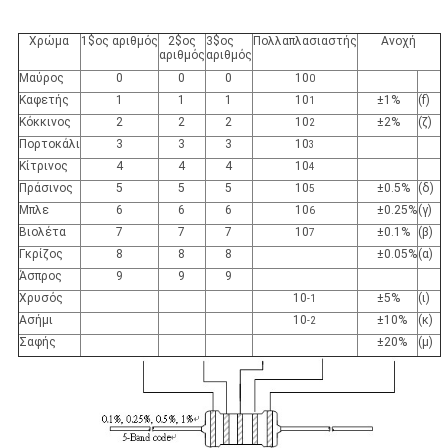
Χρώμα
1$ος αριθμός
2$ος
3$ος
Πολλαπλασιαστής
Ανοχή
αριθμός
αριθμός
Μαύρος
0
0
0
10
0
Καφετής
1
1
1
10
±1%
(f)
1
Κόκκινος
2
2
2
10
±2%
(ζ)
2
Πορτοκάλι
3
3
3
10
3
Κίτρινος
4
4
4
10
4
Πράσινος
5
5
5
10
±0.5%
(δ)
5
Μπλε
6
6
6
10
±0.25%
(γ)
6
Βιολέτα
7
7
7
10
±0.1%
(β)
7
Γκρίζος
8
8
8
±0.05%
(α)
Άσπρος
9
9
9
Χρυσός
10
±5%
(ι)
-1
Ασήμι
10
±10%
(κ)
-2
Σαφής
±20%
(μ)