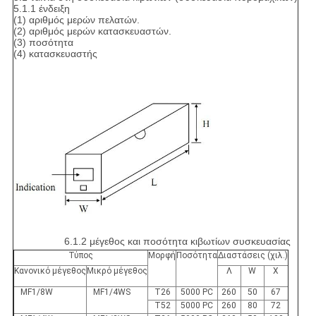
5.1.1 ένδειξη
(1) αριθμός μερών πελατών.
(2) αριθμός μερών κατασκευαστών.
(3) ποσότητα
(4) κατασκευαστής
6.1.2 μέγεθος και ποσότητα κιβωτίων συσκευασίας
Τύπος
Μορφή
Ποσότητα
Διαστάσεις (χιλ.)
Κανονικό μέγεθος
Μικρό μέγεθος
Λ
W
Χ
MF1/8W
MF1/4WS
T26
5000 PC
260
50
67
T52
5000 PC
260
80
72