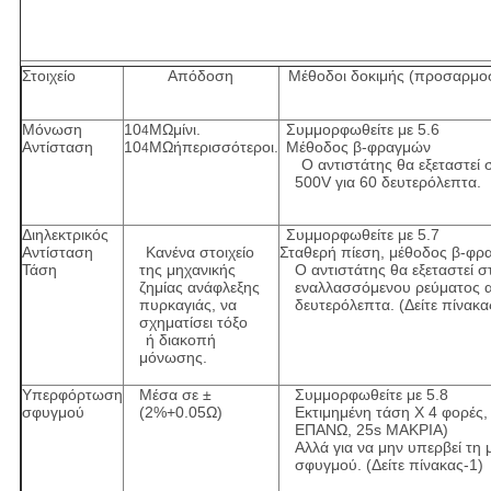
Στοιχείο
Απόδοση
Μέθοδοι δοκιμής (προσαρμοστ
Μόνωση
10
MΩμίνι.
Συμμορφωθείτε με 5.6
4
Αντίσταση
10
MΩήπερισσότεροι.
Μέθοδος β-φραγμών
4
Ο αντιστάτης θα εξεταστεί 
500V για 60 δευτερόλεπτα.
Διηλεκτρικός
Συμμορφωθείτε με 5.7
Αντίσταση
Κανένα στοιχείο
Σταθερή πίεση, μέθοδος β-φρ
Τάση
της μηχανικής
Ο αντιστάτης θα εξεταστεί 
ζημίας ανάφλεξης
εναλλασσόμενου ρεύματος αν
πυρκαγιάς, να
δευτερόλεπτα. (Δείτε πίνακα
σχηματίσει τόξο
ή διακοπή
μόνωσης.
Υπερφόρτωση
Μέσα σε ±
Συμμορφωθείτε με 5.8
σφυγμού
(2%+0.05Ω)
Εκτιμημένη τάση Χ 4 φορές,
ΕΠΑΝΩ, 25s ΜΑΚΡΙΑ)
Αλλά για να μην υπερβεί τη 
σφυγμού. (Δείτε πίνακας-1)