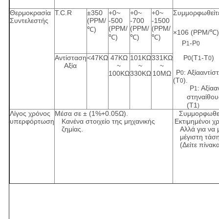
Θερμοκρασία
T.C.R
±350
+0~
+0~
+0~
Συμμορφωθείτε
Συντελεστής
(PPM/
-500
-700
-1500
(PPM/
(PPM/
(PPM/
℃)
×106 (PPM/℃)
℃)
℃)
℃)
Ρ
-Ρ
1
0
Αντίσταση
<47KΩ
47KΩ
101KΩ
331KΩ
Ρ
(Τ
-Τ
)
0
1
0
Αξία
~
~
~
Ρ
: Αξίααντί
100KΩ
330KΩ
10MΩ
0
(Τ
).
0
Ρ
: Αξία
1
στηναίθο
(T1
)
Λίγος χρόνος
Μέσα σε ± (1%+0.05Ω).
Συμμορφωθεί
υπερφόρτωση
Κανένα στοιχείο της μηχανικής
Εκτιμημένοι χρ
ζημίας.
Αλλά για να 
μέγιστη τάσ
(Δείτε πίνακ