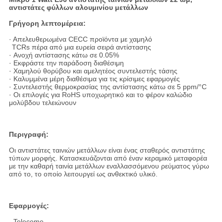
αντιστάτες φύλλων αλουμινίου μετάλλων
Γρήγορη λεπτομέρεια:
· Απελευθερωμένα CECC προϊόντα με χαμηλό
TCRs πέρα από μια ευρεία σειρά αντίστασης
· Ανοχή αντίστασης κάτω σε 0.05%
· Εκφράστε την παράδοση διαθέσιμη
· Χαμηλού θορύβου και αμελητέος συντελεστής τάσης
· Καλυμμένα μέρη διαθέσιμα για τις κρίσιμες εφαρμογές
· Συντελεστής θερμοκρασίας της αντίστασης κάτω σε 5 ppm/°C
· Οι επιλογές για RoHS υποχωρητικό και το φέρον καλώδιο
μολύβδου τελειώνουν
Περιγραφή:
Οι αντιστάτες ταινιών μετάλλων είναι ένας σταθερός αντιστάτης
τύπων μορφής. Κατασκευάζονται από έναν κεραμικό μεταφορέα
με την καθαρή ταινία μετάλλων εναλλασσόμενου ρεύματος γύρω
από το, το οποίο λειτουργεί ως ανθεκτικό υλικό.
Εφαρμογές:
- Telecome