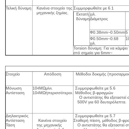
Τελική δύναμη
Κανένα στοιχείο της
Συμμορφωθείτε με 6.1
μηχανικής ζημίας.
Εκτατή
χιλ.
δύναμη
Διάμετρος
Φ0.38mm~0.50mm
5
Φ0.50mm~0.68
1
χιλ.
Torsion δύναμη: Για να κάμψε
στό σημείο για 6mm~
Στοιχείο
Απόδοση
Μέθοδοι δοκιμής (προσαρμοστ
Μόνωση
10
MΩμίνι.
Συμμορφωθείτε με 5.6
4
Αντίσταση
10
MΩήπερισσότεροι.
Μέθοδος β-φραγμών
4
Ο αντιστάτης θα εξεταστεί 
500V για 60 δευτερόλεπτα.
Διηλεκτρικός
Συμμορφωθείτε με 5.7
Αντίσταση
Κανένα στοιχείο
Σταθερή πίεση, μέθοδος β-φρ
Τάση
της μηχανικής
Ο αντιστάτης θα εξεταστεί 