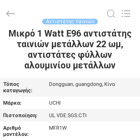
Guangdong
Uchi
Electronics
Co.,Ltd.
All
Αντιστάτης ταινιών
Rights
Reserved.
Μικρό 1 Watt E96 αντιστάτης
ΣΠΊΤΙ
ταινιών μετάλλων 22 ωμ,
ΠΡΟΪΌΝΤΑ
αντιστάτες φύλλων
αλουμινίου μετάλλων
VR
ΠΑΡΟΥΣΙΆΣΤΕ
Τόπος
Dongguan, guangdong, Κίνα
καταγωγής:
ΠΕΡΊΠΟΥ
Μάρκα:
UCHI
ΕΜΕΊΣ
Πιστοποίηση:
UL.VDE.SGS.CTI
Αριθμό
MFR1W
ΓΎΡΟΣ
μοντέλου: