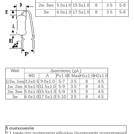
2w, 3ws
5.0±1.0
15.5±1.0
8
3.5
5-8
3w
6.0±1.0
17.5±1.0
8
3.5
5-8
Watt
Διαστάσεις (χιλ.)
ΦD
Λ
P±1.0
Ε Max
H1±1.0
H2±1.0
1/2w, 1ws
3.2±0.5
9.0±1.0
5-7
3.5
8
4.5
1w, 2ws
4.5±1.0
11.5±1.0
5-9
3.5
8
4.5
2w, 3ws
5.0±1.0
15.5±1.0
5-9
3.5
8
4.5
3w
6.0±1.0
17.5±1.0
5-10
3.5
8
4.5
5 συσκευασία
5.1 ταινία στη συσκευασία κιβωτίων (συσκευασία πυρομαχικών)