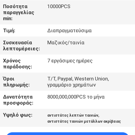
ΕΡΓΟΣΤΑΣΊΩΝ
Ποσότητα
10000PCS
παραγγελίας
min:
ΠΟΙΟΤΙΚΌΣ
Τιμή:
Διαπραγματεύσιμα
ΈΛΕΓΧΟΣ
Συσκευασία
Μαζικός/ταινία
λεπτομέρειες:
ΜΑΣ
Χρόνος
7 εργάσιμες ημέρες
ΕΛΆΤΕ
παράδοσης:
ΣΕ
Όροι
T/T, Paypal, Western Union,
ΕΠΑΦΉ
πληρωμής:
γραμμάριο χρημάτων
ΜΕ
Δυνατότητα
8000,000,000PCS το μήνα
προσφοράς:
ΕΙΔΉΣΕΙΣ
Υψηλό φως:
,
αντιστάτες λεπτών ταινιών
αντιστάτες ταινιών μετάλλων ακρίβειας
ΖΗΤΉΣΤΕ