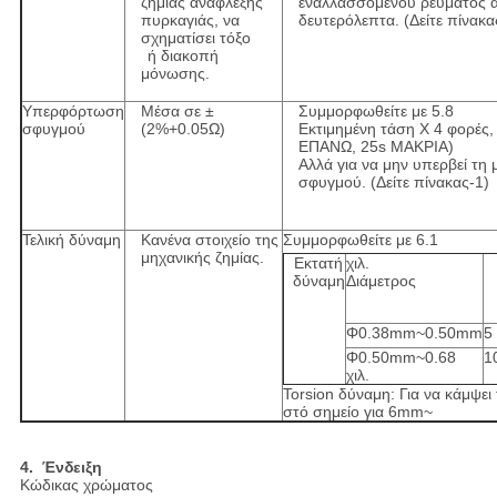
ζημίας ανάφλεξης
εναλλασσόμενου ρεύματος αν
πυρκαγιάς, να
δευτερόλεπτα. (Δείτε πίνακα
σχηματίσει τόξο
ή διακοπή
μόνωσης.
Υπερφόρτωση
Μέσα σε ±
Συμμορφωθείτε με 5.8
σφυγμού
(2%+0.05Ω)
Εκτιμημένη τάση Χ 4 φορές,
ΕΠΑΝΩ, 25s ΜΑΚΡΙΑ)
Αλλά για να μην υπερβεί τη 
σφυγμού. (Δείτε πίνακας-1)
Τελική δύναμη
Κανένα στοιχείο της
Συμμορφωθείτε με 6.1
μηχανικής ζημίας.
Εκτατή
χιλ.
δύναμη
Διάμετρος
Φ0.38mm~0.50mm
5
Φ0.50mm~0.68
1
χιλ.
Torsion δύναμη: Για να κάμψε
στό σημείο για 6mm~
4. Ένδειξη
Κώδικας χρώματος