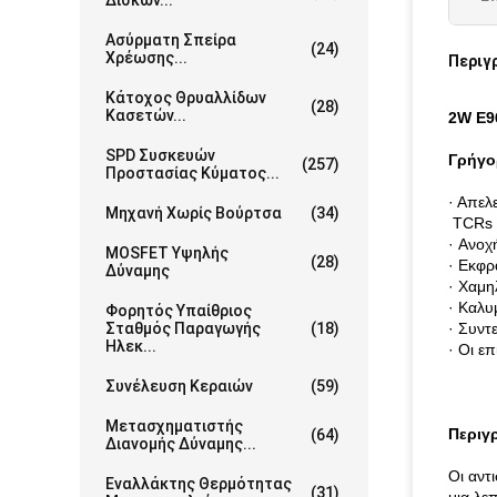
Δίσκων...
Ασύρματη Σπείρα
(24)
Χρέωσης...
Περιγ
Κάτοχος Θρυαλλίδων
(28)
Κασετών...
2W E9
SPD Συσκευών
Γρήγο
(257)
Προστασίας Κύματος...
· Απελ
Μηχανή Χωρίς Βούρτσα
(34)
TCRs 
· Ανοχ
MOSFET Υψηλής
(28)
· Εκφρ
Δύναμης
· Χαμη
· Καλυ
Φορητός Υπαίθριος
Σταθμός Παραγωγής
(18)
· Συντ
Ηλεκ...
· Οι ε
Συνέλευση Κεραιών
(59)
Μετασχηματιστής
Περιγ
(64)
Διανομής Δύναμης...
Οι αντ
Εναλλάκτης Θερμότητας
(31)