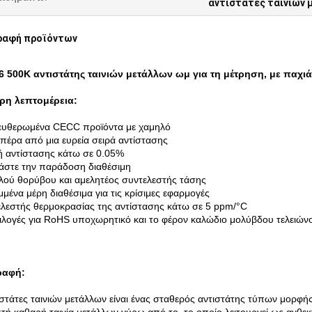
αντιστάτες ταινιών 
ραφή προϊόντων
6 500K αντιστάτης ταινιών μετάλλων ωμ για τη μέτρηση, με παχι
ρη λεπτομέρεια:
ευθερωμένα CECC προϊόντα με χαμηλό
πέρα από μια ευρεία σειρά αντίστασης
ή αντίστασης κάτω σε 0.05%
άστε την παράδοση διαθέσιμη
λού θορύβου και αμελητέος συντελεστής τάσης
μμένα μέρη διαθέσιμα για τις κρίσιμες εφαρμογές
ελεστής θερμοκρασίας της αντίστασης κάτω σε 5 ppm/°C
πιλογές για RoHS υποχωρητικό και το φέρον καλώδιο μολύβδου τελειών
ραφή:
ιστάτες ταινιών μετάλλων είναι ένας σταθερός αντιστάτης τύπων μορφή