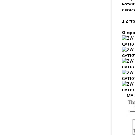
κατασ
ουσιώ
1.2 π
Ο προ
MF 