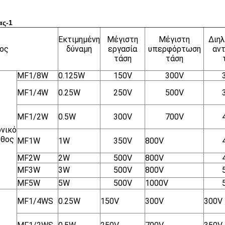
ας-1
Εκτιμημένη
Μέγιστη
Μέγιστη
Διη
ος
δύναμη
εργασία
υπερφόρτωση
αντ
τάση
τάση
MF1/8W
0.125W
150V
300V
MF1/4W
0.25W
250V
500V
MF1/2W
0.5W
300V
700V
νικό
εθος
MF1W
1W
350V
800V
MF2W
2W
500V
800V
MF3W
3W
500V
800V
MF5W
5W
500V
1000V
MF1/4WS
0.25W
150V
300V
300V