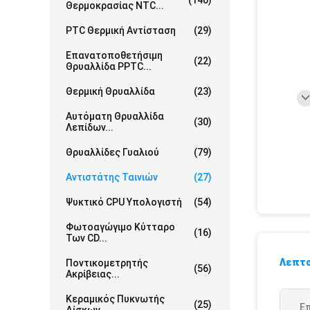
(140)
Θερμοκρασίας NTC...
PTC Θερμική Αντίσταση
(29)
Επανατοποθετήσιμη
(22)
Θρυαλλίδα PPTC...
Θερμική Θρυαλλίδα
(23)
Αυτόματη Θρυαλλίδα
(30)
Λεπίδων...
Θρυαλλίδες Γυαλιού
(79)
Αντιστάτης Ταινιών
(27)
Ψυκτικό CPU Υπολογιστή
(54)
Φωτοαγώγιμο Κύτταρο
(16)
Των CD...
Λεπτο
Ποντικομετρητής
(56)
Ακρίβειας...
Κεραμικός Πυκνωτής
(25)
Ε