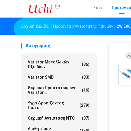
Σπίτι
Προϊόντ
Αρχική Σελίδα
Προϊόντα
Αντιστάτης Ταινιών
2W E96
Κατηγορίες
Varistor Μεταλλικών
(86)
Οξειδίων...
Varistor SMD
(33)
Θερμικά Προστατευμένο
(16)
Varistor...
Υγρό Δροσίζοντας
(279)
Πιάτο...
Θερμική Αντίσταση NTC
(87)
Αισθητήρας