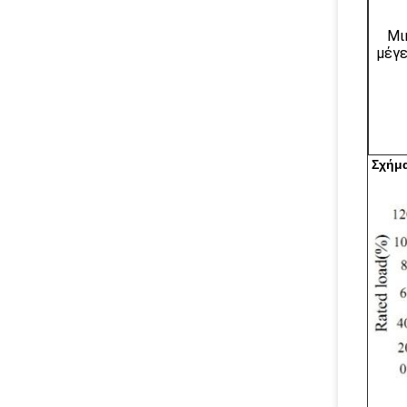
Μι
μέγ
Σχήμα