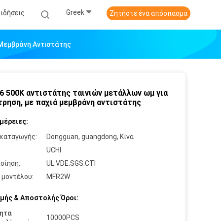
Greek
Ειδήσεις
Ζητήστε ένα απόσπασμα
 Μεμβράνη Αντιστάτης
6 500K αντιστάτης ταινιών μετάλλων ωμ για
τρηση, με παχιά μεμβράνη αντιστάτης
μέρειες:
καταγωγής:
Dongguan, guangdong, Κίνα
:
UCHI
οίηση:
UL.VDE.SGS.CTI
 μοντέλου:
MFR2W
μής & Αποστολής Όροι:
ητα
10000PCS