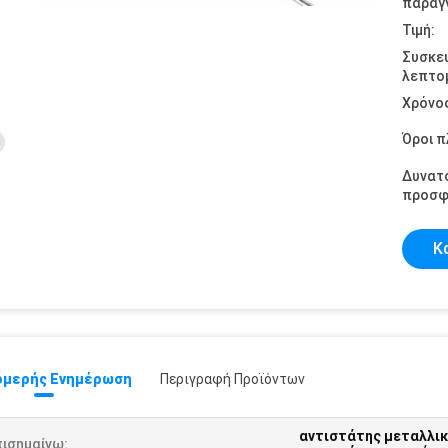
παραγγ
Τιμή:
Συσκε
λεπτομ
Χρόνο
Όροι 
Δυνατ
προσφ
Κ
μερής Ενημέρωση
Περιγραφή Προϊόντων
αντιστάτης μεταλλικ
πισημαίνω: