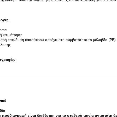
πτή καθαρή ταινία μετάλλων γύρω από το, το οποίο λειτουργεί ως ανθεκτ
ογές:
come
μή και μέτρηση
θαρή επένδυση κασσίτερου παρέχει στη συμβατότητα το μόλυβδο (PB) -
λλησης
αγραφές:
νικό
δίο
η προδιαγραφή είναι διαθέσιμη για το σταθερό ταινία αντιστάτη 