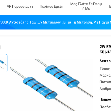
Μας Ελάτε Σε Επαφ
α
VR Παρουσιάστε
Περίπου Εμείς
Ή Με
 500K Αντιστάτης Ταινιών Μετάλλων Ωμ Για Τη Μέτρηση, Με Παχιά
2W E9
τη μέ
Λεπτο
Τόπος 
Μάρκα
Πιστοπ
Αριθμό
Πληρω
Ποσότ