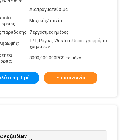
ελίας min:
Διαπραγματεύσιμα
υασία
Μαζικός/ταινία
έρειες:
ς παράδοσης:
7 εργάσιμες ημέρες
T/T, Paypal, Western Union, γραμμάριο
πληρωμής:
χρημάτων
ότητα
8000,000,000PCS το μήνα
οράς:
αλύτερη Τιμή
Επικοινωνία
ών οξειδίων
,