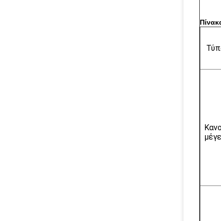
Πίνακ
Τύπ
Κανο
μέγ