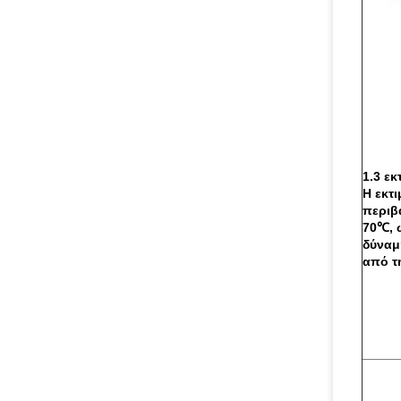
1.3 ε
Η εκτ
περιβ
70℃, 
δύναμ
από τ