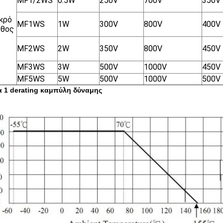
MF1/2WS
0.5W
250V
700V
350V
κρό
MF1WS
1W
300V
800V
400V
εθος
MF2WS
2W
350V
800V
450V
MF3WS
3W
500V
1000V
450V
MF5WS
5W
500V
1000V
500V
 1 derating καμπύλη δύναμης