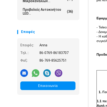
μια λε
Μικροκαναλιών...
Προβολείς Αυτοκινήτου
(36)
LED...
Εφαρμ
- Tele
Επαφές
- Δοκι
- Η κα
συγκό
Επαφές:
Anna
Τηλ.::
86-0769-86183707
Προδι
Φαξ:
86-769-85625751
Επικοινωνία
1. Γε
1.1 πε
Αυτή 