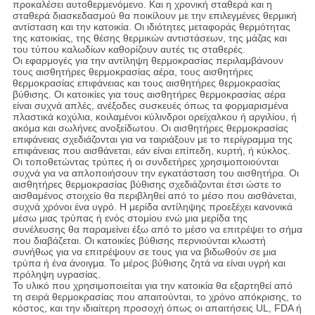
προκαλέσει αυτοθερμενόμενο. Και η χρονική σταθερά και η
σταθερά διασκεδασμού θα ποικίλουν με την επιλεγμένες θερμική
αντίσταση και την κατοικία. Οι ιδιότητες μεταφοράς θερμότητας
της κατοικίας, της θέσης θερμικών αντιστάσεων, της μάζας και
του τύπου καλωδίων καθορίζουν αυτές τις σταθερές.
Οι εφαρμογές για την αντίληψη θερμοκρασίας περιλαμβάνουν
τους αισθητήρες θερμοκρασίας αέρα, τους αισθητήρες
θερμοκρασίας επιφάνειας και τους αισθητήρες θερμοκρασίας
βύθισης. Οι κατοικίες για τους αισθητήρες θερμοκρασίας αέρα
είναι συχνά απλές, ανέξοδες συσκευές όπως τα φορμαρισμένα
πλαστικά κοχύλια, κοιλαμένοι κύλινδροι ορείχαλκου ή αργιλίου, ή
ακόμα και σωλήνες ανοξείδωτου. Οι αισθητήρες θερμοκρασίας
επιφάνειας σχεδιάζονται για να ταιριάξουν με το περίγραμμα της
επιφάνειας που αισθάνεται, εάν είναι επίπεδη, κυρτή, ή κύκλος.
Οι τοποθετώντας τρύπες ή οι συνδετήρες χρησιμοποιούνται
συχνά για να απλοποιήσουν την εγκατάσταση του αισθητήρα. Οι
αισθητήρες θερμοκρασίας βύθισης σχεδιάζονται έτσι ώστε το
αισθαμένος στοιχείο θα περιβληθεί από το μέσο που αισθάνεται,
συχνά χρόνοι ένα υγρό. Η μερίδα αντίληψης προεξέχει κανονικά
μέσω μιας τρύπας ή ενός στομίου ενώ μια μερίδα της
συνέλευσης θα παραμείνει έξω από το μέσο να επιτρέψει το σήμα
που διαβάζεται. Οι κατοικίες βύθισης περνιούνται κλωστή
συνήθως για να επιτρέψουν σε τους για να βιδωθούν σε μια
τρύπα ή ένα άνοιγμα. Το μέρος βύθισης ζητά να είναι υγρή και
πρόληψη υγρασίας.
Το υλικό που χρησιμοποιείται για την κατοικία θα εξαρτηθεί από
τη σειρά θερμοκρασίας που απαιτούνται, το χρόνο απόκρισης, το
κόστος, και την ιδιαίτερη προσοχή όπως οι απαιτήσεις UL, FDA ή