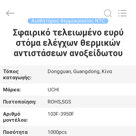
Guangdong
Uchi
Electronics
Co.,Ltd.
All
Αισθητήρας θερμοκρασίας NTC
Rights
Reserved.
Σφαιρικό τελειωμένο ευρύ
ΣΠΊΤΙ
στόμα ελέγχων θερμικών
ΠΡΟΪΌΝΤΑ
αντιστάσεων ανοξείδωτου
VR
Τόπος
Dongguan, Guangdong, Κίνα
καταγωγής:
ΠΑΡΟΥΣΙΆΣΤΕ
Μάρκα:
UCHI
ΠΕΡΊΠΟΥ
Πιστοποίηση:
ROHS,SGS
ΕΜΕΊΣ
Αριθμό
103F-3950F
μοντέλου:
ΓΎΡΟΣ
Ποσότητα
1000pcs