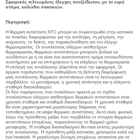
Σφαιρικός τελειωμένος έλεγχος ανοξείδωτου, με το ευρύ
στόμα, καλώδιο σακακιών.
Περιγραφή:
Η θερμική αντίσταση NTC μπορεί να συγκεντρωθεί στην κατοικία
σε ποικίλες διαμορφώσεις για την αντίληψη, τη μέτρηση, την
ανίχνευση, το δείκτη, την παρακολούθηση και τον έλεγχο
θερμοκρασίας. Οι συνελεύσεις ελέγχων αισθητήρων
θερμοκρασίας θερμικών αντιστάσεων μπορούν βολικά να
συνδέσουν με ή να είναι ένα αναπόσπαστο τμήμα οποιουδήποτε
συστήματος για να επιτηρήσουν ή να ελέγξουν τη θερμοκρασία.
Η επιλογή της συνέλευσης εξαρτάται από την εφαρμογή. Οι
αρχικοί παράγοντες που καθορίζουν τη βέλτιστη διαμόρφωση
μιας συνέλευσης θερμικών αντιστάσεων είναι το λειτουργικό
περιβάλλον, το μοντάρισμα, η χρονική απάντηση και η ελάχιστη
σταθερά διασκεδασμού.
Οι δύο παράγοντες που ποικίλλουν αρκετά με το σχέδιο
συνελεύσεων ελέγχων αισθητήρων θερμικών αντιστάσεων είναι
χρονική σταθερά και σταθερά διασκεδασμού. Η χρονική σταθερά
θα είναι χαρακτηριστικά μεγαλύτερης διάρκειας στις
τοποθετημένες σε κάψα θερμικές αντιστάσεις. Αυτό είναι, φυσικά,
λόγω της πρόσθετης μάζας που περιβάλλει το στοιχείο θερμικών
αντιστάσεων επομένως, παρατείνοντας το θερμικό χρόνο
μεταφοράς. Η σταθερά διασκεδασμού θα είναι επίσης μεγαλύτερη
στις συνελεύσεις. Η πρόσθετη μάζα κατοικίας χρησιμεύει καλά ως
ένα heatsink. Η μεγαλύτερη δύναμη επομένως απαιτείται για να