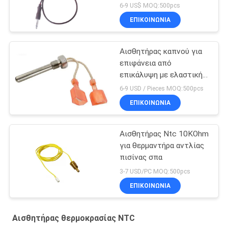
6-9 US$ MOQ:500pcs
ΕΠΙΚΟΙΝΩΝΊΑ
Αισθητήρας καπνού για
επιφάνεια από
επικάλυψη με ελαστική
επίδραση
6-9 USD / Pieces MOQ:500pcs
ΕΠΙΚΟΙΝΩΝΊΑ
Αισθητήρας Ntc 10KOhm
για θερμαντήρα αντλίας
πισίνας σπα
3-7 USD/PC MOQ:500pcs
ΕΠΙΚΟΙΝΩΝΊΑ
Αισθητήρας θερμοκρασίας NTC