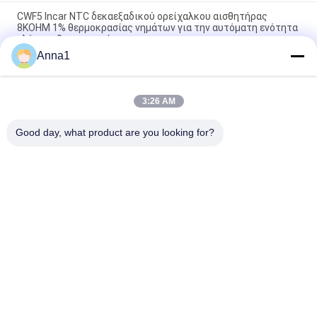
CWF5 Incar NTC δεκαεξαδικού ορείχαλκου αισθητήρας
8KOHM 1% θερμοκρασίας νημάτων για την αυτόματη ενότητα
ελέγχου θερμοκρασίας
Anna1
PT101 Προσαρμοσμένος αισθητήρας θερμοκρασίας NTC είναι
κατάλληλος για έξυπνα σπίτια
3:26 AM
Αισθητήρας θερμοκρασίας PT100 NTC είναι κατάλληλος για
φορητούς υπολογιστές
Good day, what product are you looking for?
Λαϊκή κατηγορία
Όλα
Varistor 
Varistor SMD
Μεταλλικών 
Οξειδίων
Θερμικά 
Υγρό Δροσίζοντας 
Προστατευμένο 
Πιάτο
Varistor
Θερμική Αντίσταση 
Αισθητήρας 
NTC
Θερμοκρασίας NTC