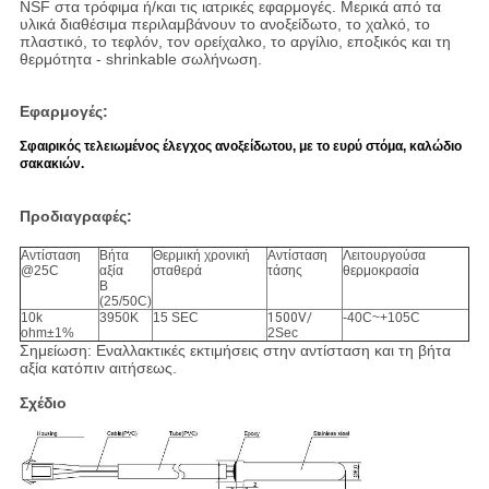
NSF στα τρόφιμα ή/και τις ιατρικές εφαρμογές. Μερικά από τα
υλικά διαθέσιμα περιλαμβάνουν το ανοξείδωτο, το χαλκό, το
πλαστικό, το τεφλόν, τον ορείχαλκο, το αργίλιο, εποξικός και τη
θερμότητα - shrinkable σωλήνωση.
Εφαρμογές:
Σφαιρικός τελειωμένος έλεγχος ανοξείδωτου, με το ευρύ στόμα, καλώδιο
σακακιών.
Προδιαγραφές:
Αντίσταση
Βήτα
Θερμική χρονική
Αντίσταση
Λειτουργούσα
@25C
αξία
σταθερά
τάσης
θερμοκρασία
Β
(25/50C)
10k
3950K
15 SEC
1500V/
-40C~+105C
ohm±1%
2Sec
Σημείωση: Εναλλακτικές εκτιμήσεις στην αντίσταση και τη βήτα
αξία κατόπιν αιτήσεως.
Σχέδιο