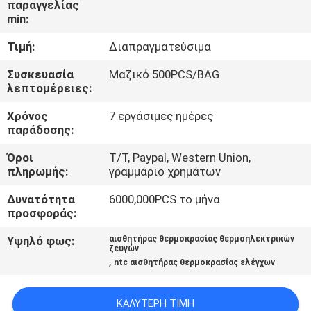
παραγγελίας
ΕΡΓΟΣΤΑΣΊΩΝ
min:
Τιμή:
Διαπραγματεύσιμα
ΠΟΙΟΤΙΚΌΣ
ΈΛΕΓΧΟΣ
Συσκευασία
Μαζικό 500PCS/BAG
λεπτομέρειες:
Χρόνος
7 εργάσιμες ημέρες
ΜΑΣ
παράδοσης:
ΕΛΆΤΕ
Όροι
T/T, Paypal, Western Union,
ΣΕ
πληρωμής:
γραμμάριο χρημάτων
ΕΠΑΦΉ
Δυνατότητα
6000,000PCS το μήνα
ΜΕ
προσφοράς:
Υψηλό φως:
αισθητήρας θερμοκρασίας θερμοηλεκτρικών
ζευγών
ΕΙΔΉΣΕΙΣ
,
ntc αισθητήρας θερμοκρασίας ελέγχων
ΖΗΤΉΣΤΕ
ΚΑΛΎΤΕΡΗ ΤΙΜΉ