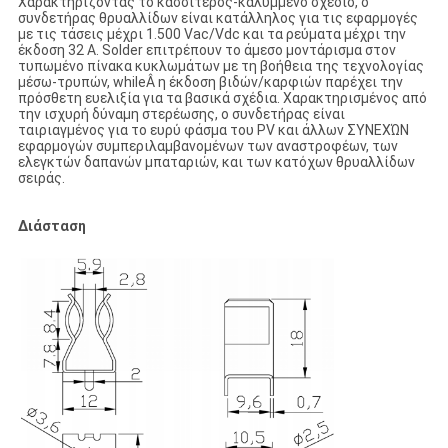
Χαρακτηρίζοντας το κασσίτερος-καλυμμένο σχέδιο, ο
συνδετήρας θρυαλλίδων είναι κατάλληλος για τις εφαρμογές
με τις τάσεις μέχρι 1.500 Vac/Vdc και τα ρεύματα μέχρι την
έκδοση 32 Α. Solder επιτρέπουν το άμεσο μοντάρισμα στον
τυπωμένο πίνακα κυκλωμάτων με τη βοήθεια της τεχνολογίας
μέσω-τρυπών, whileÂ η έκδοση βιδών/καρφιών παρέχει την
πρόσθετη ευελιξία για τα βασικά σχέδια. Χαρακτηρισμένος από
την ισχυρή δύναμη στερέωσης, ο συνδετήρας είναι
ταιριαγμένος για το ευρύ φάσμα του PV και άλλων ΣΥΝΕΧΏΝ
εφαρμογών συμπεριλαμβανομένων των αναστροφέων, των
ελεγκτών δαπανών μπαταριών, και των κατόχων θρυαλλίδων
σειράς.
Διάσταση