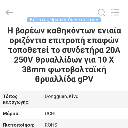
Guangdong
Uchi
Electronics
Co.,Ltd.
All
Κάτοχος θρυαλλίδων κασετών
Rights
Reserved.
Η βαρέων καθηκόντων ενιαία
ΣΠΊΤΙ
οριζόντια επιτροπή επαφών
ΠΡΟΪΌΝΤΑ
τοποθετεί το συνδετήρα 20A
250V θρυαλλίδων για 10 X
VR
38mm φωτοβολταϊκή
ΠΑΡΟΥΣΙΆΣΤΕ
θρυαλλίδα gPV
ΠΕΡΊΠΟΥ
Τόπος
Dongguan, Κίνα
καταγωγής:
ΕΜΕΊΣ
Μάρκα:
UCHI
ΓΎΡΟΣ
Πιστοποίηση:
ROHS