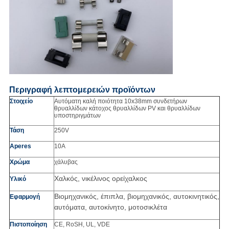
Περιγραφή λεπτομερειών προϊόντων
Στοιχείο
Αυτόματη καλή ποιότητα 10x38mm συνδετήρων
θρυαλλίδων κάτοχος θρυαλλίδων PV και θρυαλλίδων
υποστηριγμάτων
Τάση
250V
Aperes
10A
Χρώμα
χάλυβας
Χαλκός, νικέλινος ορείχαλκος
Υλικό
Βιομηχανικός, έπιπλα, βιομηχανικός, αυτοκινητικός,
Εφαρμογή
αυτόματα, αυτοκίνητο, μοτοσικλέτα
Πιστοποίηση
CE, RoSH, UL, VDE