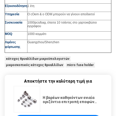
Εξουσιοδότηση
1 έτη
Υπηρεσία
Ο cOem & ο ODM μπορούν να γίνουν αποδεκτοί
Συσκευασία
1000pcs/bag, έπειτα 10 τσάντες στο χαρτοκιβώτιο
εγγράφου
MOQ
1000 κομμάτι
Λιμένες
Guangzhou/Shenzhen
φόρτωσης
κάτοχος θρυαλλίδων μικροϋπολογιστών
μικροσκοπικός κάτοχος θρυαλλίδων
micro fuse holder
Αποκτήστε την καλύτερη τιμή για
Η βαρέων καθηκόντων ενιαία
οριζόντια επιτροπή επαφών
τοποθετεί το συνδετήρα 20A
250V θρυαλλίδων για 10 X 38mm
φωτοβολταϊκή θρυαλλίδα gPV