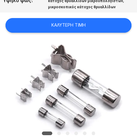
Υψηλό φως:
,
κάτοχος θρυαλλίδων μικροϋπολογιστών
ΈΝΑ
μικροσκοπικός κάτοχος θρυαλλίδων
ΑΠΌΣΠΑΣΜΑ
ΚΑΛΎΤΕΡΗ ΤΙΜΉ
SITEMAP
PRIVACY
POLICY