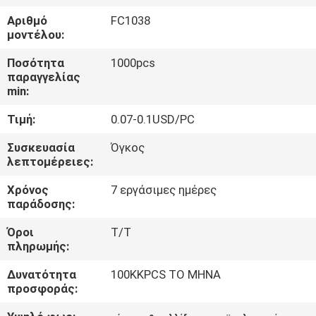
ΕΡΓΟΣΤΑΣΊΩΝ
Αριθμό
FC1038
μοντέλου:
ΠΟΙΟΤΙΚΌΣ
Ποσότητα
1000pcs
ΈΛΕΓΧΟΣ
παραγγελίας
min:
Τιμή:
0.07-0.1USD/PC
ΜΑΣ
ΕΛΆΤΕ
Συσκευασία
Όγκος
λεπτομέρειες:
ΣΕ
Χρόνος
7 εργάσιμες ημέρες
ΕΠΑΦΉ
παράδοσης:
ΜΕ
Όροι
T/T
πληρωμής:
ΕΙΔΉΣΕΙΣ
Δυνατότητα
100KKPCS ΤΟ ΜΗΝΑ
προσφοράς:
ΖΗΤΉΣΤΕ