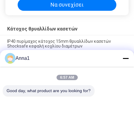
Να συνεχίσει
Κάτοχος θρυαλλίδων κασετών
IP40 πυρίμαχος κάτοχος 15mm θρυαλλίδων κασετών
Shocksafe κεφαλή κοχλίου διαμέτρων
Anna1
R3-12 μαύρος πλαστικός κάτοχος θρυαλλίδων κασετών
συσκευών για θρυαλλίδα γυαλιού 5.2x20mm τη μικροσκοπική
Η επιτροπή κατόχων θρυαλλίδων ξιφολογχών ΚΑΠ 5x20mm
6:57 AM
τοποθετεί PBT τον τελικό τύπο οδηγών ορείχαλκου νικέλινο
αυλακωμένο
Good day, what product are you looking for?
Λαϊκή κατηγορία
Όλα
Varistor 
Varistor SMD
Μεταλλικών 
Οξειδίων