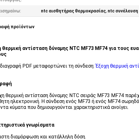
πισημαίνω:
ntc αισθητήρας θερμοκρασίας
,
ntc συνέλευση
ραφή προϊόντων
 θερμική αντίσταση δύναμης NTC MF73 MF74 για τους ευ
ους
διαγραφή PDF μεταφορτώνει τη σύνδεση:
Έξοχη θερμική αντ
γραφή
χη θερμική αντίσταση δύναμης NTC σειράς MF73 MF74 παρέχε
θητη ηλεκτρονική. Η σύνδεση ενός MF73 ή ενός MF74 σωρηδόν
ντα κύματα που δημιουργούνται χαρακτηριστικά ανοίγει.
τηριστικά γνωρίσματα
ιστη διαμόρφωση και κατάλληλη δόση.