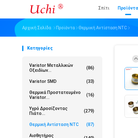
Σπίτι
Προϊόντ
Αρχική Σελίδα
Προϊόντα
Θερμική Αντίσταση NTC
Κατηγορίες
Varistor Μεταλλικών
(86)
Οξειδίων...
Varistor SMD
(33)
Θερμικά Προστατευμένο
(16)
Varistor...
Υγρό Δροσίζοντας
(279)
Πιάτο...
Θερμική Αντίσταση NTC
(87)
Αισθητήρας