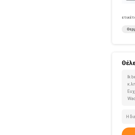
ετικέτ
Θερμ
Θέλε
Ik 
κ.λπ
Ευχ
Wac