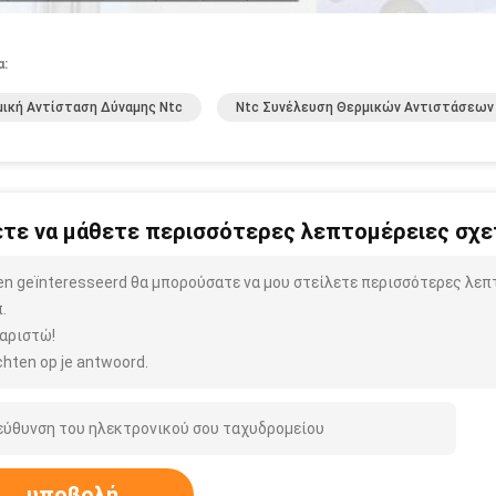
α:
ική Αντίσταση Δύναμης Ntc
Ntc Συνέλευση Θερμικών Αντιστάσεων
τε να μάθετε περισσότερες λεπτομέρειες σχετ
ben geïnteresseerd θα μπορούσατε να μου στείλετε περισσότερες λεπ
.
αριστώ!
hten op je antwoord.
υποβολή