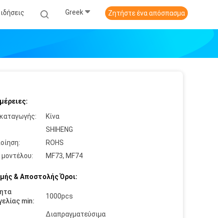
Greek
Ειδήσεις
Ζητήστε ένα απόσπασμα
μέρειες:
καταγωγής:
Κίνα
:
SHIHENG
οίηση:
ROHS
 μοντέλου:
MF73, MF74
μής & Αποστολής Όροι:
ητα
1000pcs
ελίας min:
Διαπραγματεύσιμα