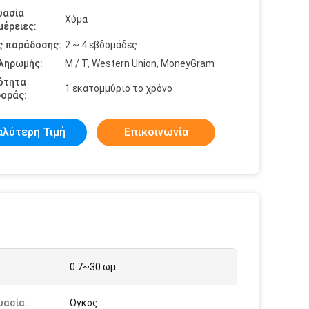
υασία
Χύμα
έρειες:
ς παράδοσης:
2 ~ 4 εβδομάδες
πληρωμής:
Μ / Τ, Western Union, MoneyGram
ότητα
1 εκατομμύριο το χρόνο
οράς:
αλύτερη Τιμή
Επικοινωνία
0.7~30 ωμ
υασία:
Όγκος