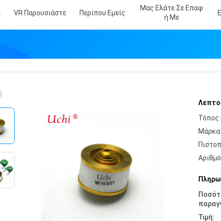
Μας Ελάτε Σε Επαφ
α
VR Παρουσιάστε
Περίπου Εμείς
Ή Με
Λεπτο
Τόπος 
Μάρκα
Πιστοπ
Αριθμό
Πληρω
Ποσότ
παραγγ
Τιμή: