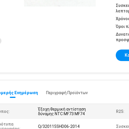
Συσκε
λεπτομ
Χρόνο
Όροι 
Δυνατ
προσφ
Κ
μερής Ενημέρωση
Περιγραφή Προϊόντων
Έξοχη θερμική αντίσταση
ύπος:
R25:
δύναμης NTC MF73 MF74
ρότυπα
Q/320115SHD06-2014
Συσκε
ιτουργίας: