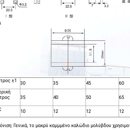
τρος ±1
30
35
45
60
ερική
τρος
35
40
50
65
ς
10
12
12
12
όνιση: Γενικά, το μακρύ καμμμένο καλώδιο μολύβδου χρησιμοπ