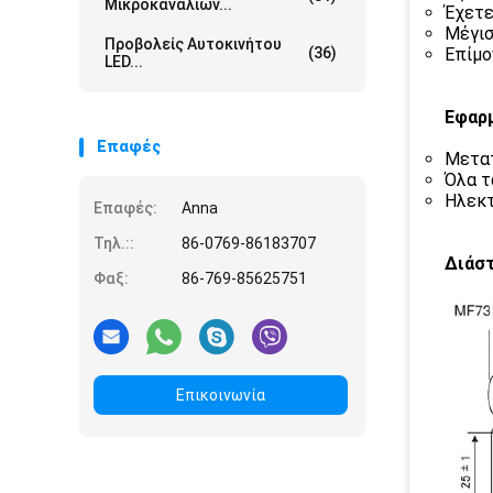
Μικροκαναλιών...
Έχετε
Μέγισ
Προβολείς Αυτοκινήτου
(36)
Επίμο
LED...
Εφαρ
Επαφές
Μετατ
Όλα τ
Ηλεκτ
Επαφές:
Anna
Τηλ.::
86-0769-86183707
Διάστ
Φαξ:
86-769-85625751
Επικοινωνία