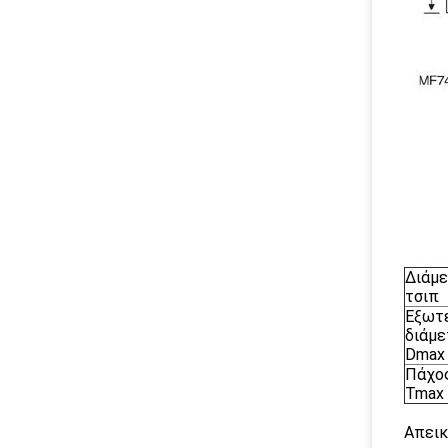
Διάμε
τσιπ
Εξωτ
διάμε
Dmax
Πάχο
Tmax
Απεικ