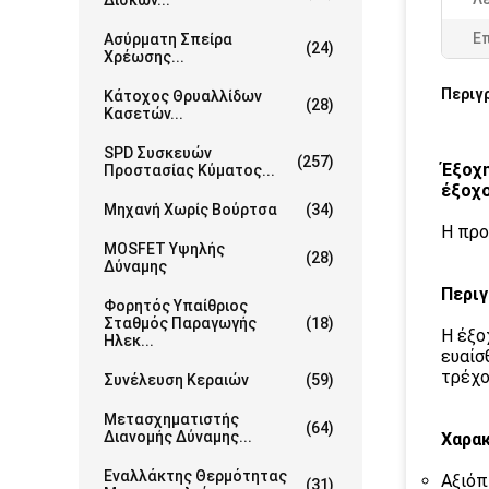
Δίσκων...
Ε
Ασύρματη Σπείρα
(24)
Χρέωσης...
Περιγ
Κάτοχος Θρυαλλίδων
(28)
Κασετών...
SPD Συσκευών
(257)
Έξοχη
Προστασίας Κύματος...
έξοχ
Μηχανή Χωρίς Βούρτσα
(34)
Η προ
MOSFET Υψηλής
(28)
Δύναμης
Περι
Φορητός Υπαίθριος
Σταθμός Παραγωγής
(18)
Η έξο
Ηλεκ...
ευαίσ
τρέχο
Συνέλευση Κεραιών
(59)
Μετασχηματιστής
(64)
Διανομής Δύναμης...
Χαρακ
Εναλλάκτης Θερμότητας
Αξιόπ
(31)