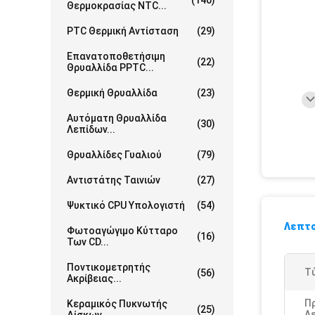
(140)
Θερμοκρασίας NTC...
PTC Θερμική Αντίσταση
(29)
Επανατοποθετήσιμη
(22)
Θρυαλλίδα PPTC...
Θερμική Θρυαλλίδα
(23)
Αυτόματη Θρυαλλίδα
(30)
Λεπίδων...
Θρυαλλίδες Γυαλιού
(79)
Αντιστάτης Ταινιών
(27)
Ψυκτικό CPU Υπολογιστή
(54)
Λεπτο
Φωτοαγώγιμο Κύτταρο
(16)
Των CD...
Ποντικομετρητής
Τ
(56)
Ακρίβειας...
Π
Κεραμικός Πυκνωτής
(25)
Λε