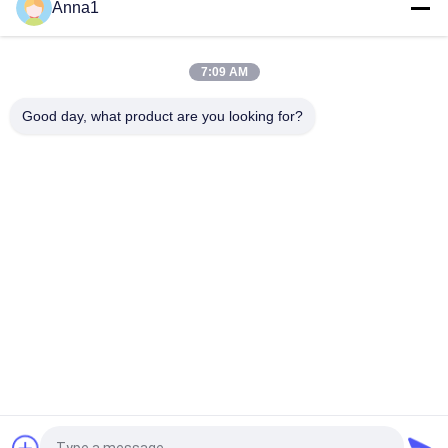
Μαρτυρία της
Anna1
Στερεάς Δύναμης.
κορυφή
7:09 AM
Good day, what product are you looking for?
Λαϊκή κατηγορία
Όλα
Varistor 
Varistor SMD
Μεταλλικών 
Οξειδίων
Θερμικά 
Υγρό 
Προστατευμένο 
Δροσίζοντας 
Varistor
Πιάτο
Θερμική 
Αισθητήρας 
Αντίσταση NTC
Θερμοκρασίας 
NTC
PTC Θερμική 
Επανατοποθετήσιμη 
Αντίσταση
Θρυαλλίδα PPTC