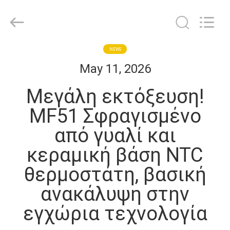
Guangdong
Uchi
Electronics
Co.,Ltd.
All
Rights
Reserved.
ΣΠΊΤΙ
NEWS
May 11, 2026
ΠΡΟΪΌΝΤΑ
Μεγάλη εκτόξευση!
MF51 Σφραγισμένο
VR
από γυαλί και
ΠΑΡΟΥΣΙΆΣΤΕ
κεραμική βάση NTC
ΠΕΡΊΠΟΥ
θερμοστάτη, βασική
ΕΜΕΊΣ
ανακάλυψη στην
εγχώρια τεχνολογία
ΓΎΡΟΣ