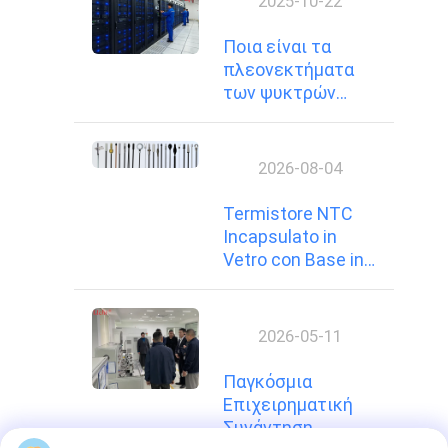
2025-10-22
Ποια είναι τα
πλεονεκτήματα
των ψυκτρών
χαλκού ψυχρής
σφυρηλάτησης;
2026-08-04
Termistore NTC
Incapsulato in
Vetro con Base in
Ceramica:
Costruzione di una
Robusta Barriera di
2026-05-11
Sicurezza
Παγκόσμια
Επιχειρηματική
Συνάντηση,