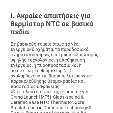
ΕΡΓΟΣΤΑΣΊΩΝ
I. Ακραίες απαιτήσεις για
ΠΟΙΟΤΙΚΌΣ
θερμίστορ NTC σε βασικά
ΈΛΕΓΧΟΣ
πεδία
ΜΑΣ
Σε βασικούς τομείς όπως τα νέα
ενεργειακά οχήματα, τα παραδοσιακά
ΕΛΆΤΕ
οχήματα καυσίμων, ο ιατρικός εξοπλισμός
υψηλής τεχνολογίας, η αποθήκευση
ΣΕ
ενέργειας, η πυροπροστασία και η
ΕΠΑΦΉ
ρομποτική, τα θερμίστορ NTC
αναλαμβάνουν τις βασικές λειτουργίες
ΜΕ
παρακολούθησης θερμοκρασίας και
προστασίας ασφάλειας.
ΕΙΔΉΣΕΙΣ
BLOG
Σε αντίθεση με τα ηλεκτρονικά είδη